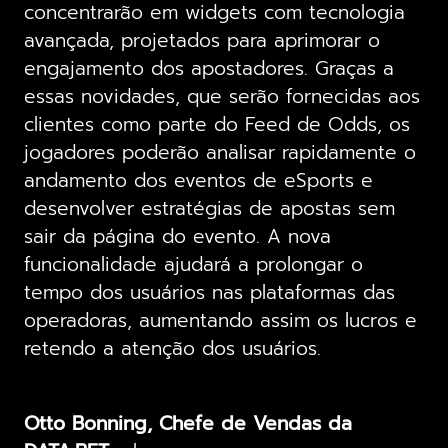
concentrarão em widgets com tecnologia
avançada, projetados para aprimorar o
engajamento dos apostadores. Graças a
essas novidades, que serão fornecidas aos
clientes como parte do Feed de Odds, os
jogadores poderão analisar rapidamente o
andamento dos eventos de eSports e
desenvolver estratégias de apostas sem
sair da página do evento. A nova
funcionalidade ajudará a prolongar o
tempo dos usuários nas plataformas das
operadoras, aumentando assim os lucros e
retendo a atenção dos usuários.
Otto Bonning, Chefe de Vendas da