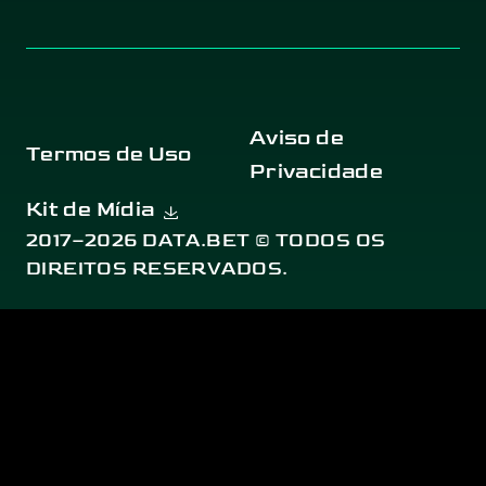
Aviso de
Termos de Uso
Privacidade
Kit de Mídia
2017–2026 DATA.BET © TODOS OS
DIREITOS RESERVADOS.