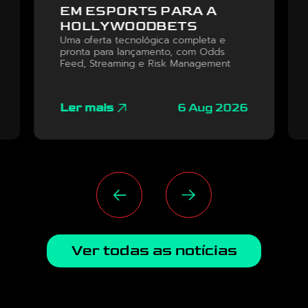
EM ESPORTS PARA A
HOLLYWOODBETS
Uma oferta tecnológica completa e
pronta para lançamento, com Odds
Feed, Streaming e Risk Management
Ler mais
6 Aug 2026
Ver todas as notícias