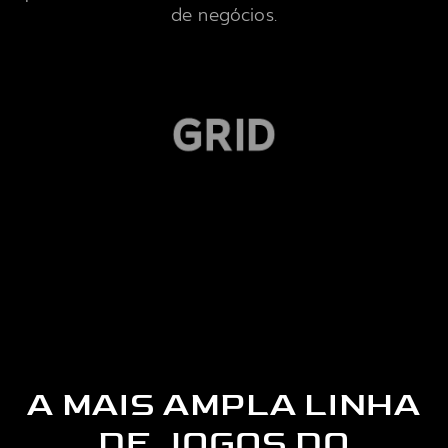
de negócios.
A MAIS AMPLA LINHA
DE JOGOS DO