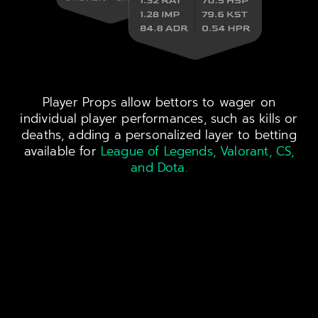
Player Props allow bettors to wager on
individual player performances, such as kills or
deaths, adding a personalized layer to betting
available for
League of Legends, Valorant, CS,
and Dota.