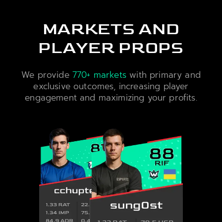
MARKETS AND
PLAYER PROPS
We provide
770+ markets
with primary and
exclusive outcomes, increasing player
engagement and maximizing your profits.