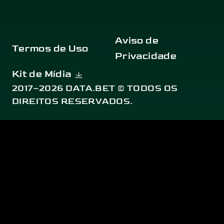
Aviso de
Termos de Uso
Privacidade
Kit de Mídia
2017–2026 DATA.BET © TODOS OS
DIREITOS RESERVADOS.