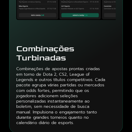
Combinações
Turbinadas
Combinações de apostas prontas criadas
em torno de Dota 2, CS2, League of
Legends e outros títulos competitivos. Cada
pacote agrupa várias partidas ou mercados
com odds fortes, permitindo que os
jogadores adicionem seleções
personalizadas instantaneamente ao
boletim, sem necessidade de busca
manual. Impulsiona o engajamento tanto
durante grandes torneios quanto no
calendário diário de esports.