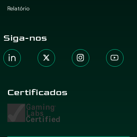
Relatório
Siga-nos
Certificados