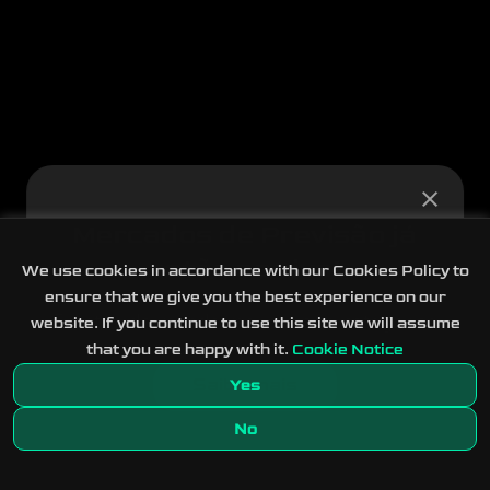
Mercados de Previsão já
estão ao vivo!
We use cookies in accordance with our Cookies Policy to
ensure that we give you the best experience on our
Eventos do mundo real em oito categorias
website. If you continue to use this site we will assume
that you are happy with it.
Cookie Notice
Saiba mais
Yes
No