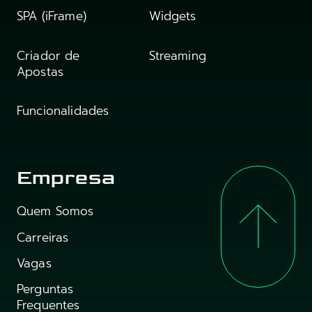
SPA (iFrame)
Widgets
Criador de
Streaming
Apostas
Funcionalidades
Empresa
Quem Somos
Carreiras
Vagas
Perguntas
Frequentes