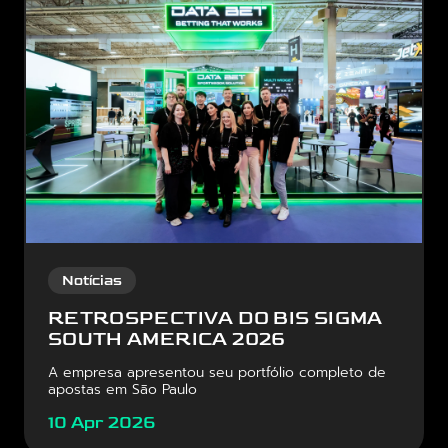
Notícias
RETROSPECTIVA DO BIS SIGMA
SOUTH AMERICA 2026
A empresa apresentou seu portfólio completo de
apostas em São Paulo
10 Apr 2026