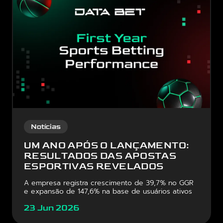
Notícias
UM ANO APÓS O LANÇAMENTO:
RESULTADOS DAS APOSTAS
ESPORTIVAS REVELADOS
A empresa registra crescimento de 39,7% no GGR
e expansão de 147,6% na base de usuários ativos
23 Jun 2026