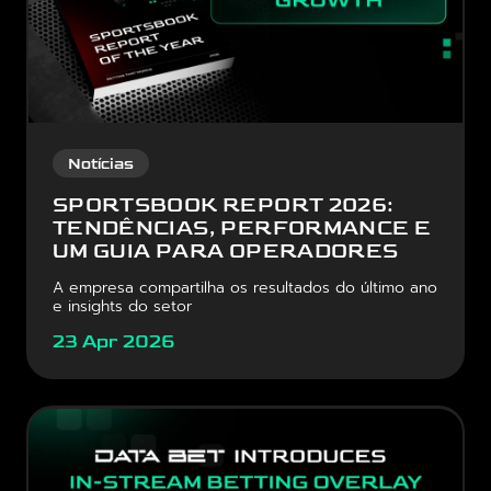
Notícias
SPORTSBOOK REPORT 2026:
TENDÊNCIAS, PERFORMANCE E
UM GUIA PARA OPERADORES
A empresa compartilha os resultados do último ano
e insights do setor
23 Apr 2026