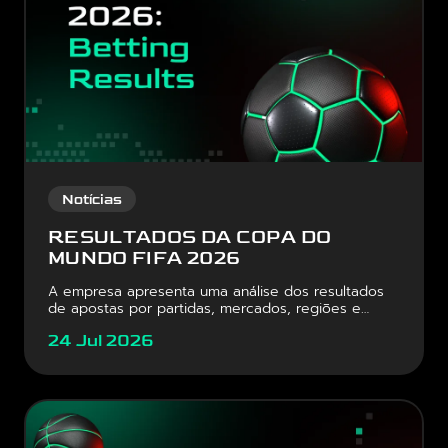
Notícias
RESULTADOS DA COPA DO
MUNDO FIFA 2026
A empresa apresenta uma análise dos resultados
de apostas por partidas, mercados, regiões e
modalidades de apostas
24 Jul 2026