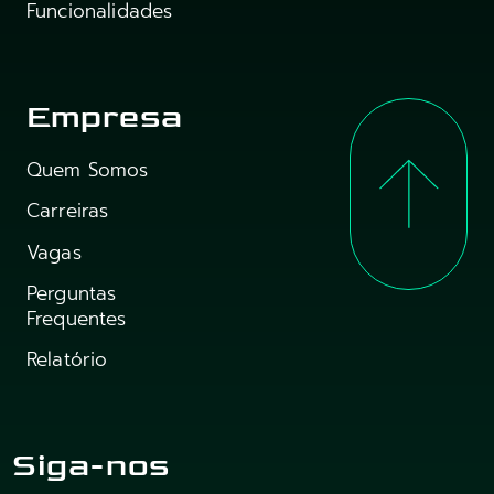
Funcionalidades
Empresa
Quem Somos
Carreiras
Vagas
Perguntas
Frequentes
Relatório
Siga-nos