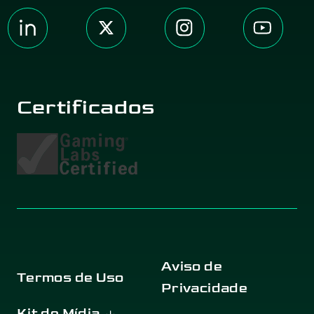
Certificados
Aviso de
Termos de Uso
Privacidade
Kit de Mídia