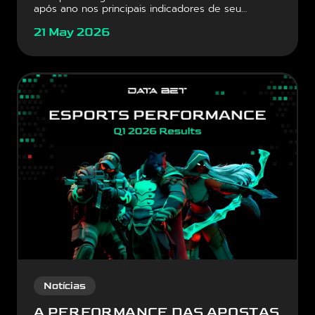
após ano nos principais indicadores de seu
conteúdo virtual de futebol
21 May 2026
Notícias
A PERFORMANCE DAS APOSTAS