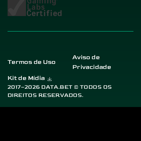
Aviso de
Termos de Uso
Privacidade
Kit de Mídia
2017–2026 DATA.BET © TODOS OS
DIREITOS RESERVADOS.