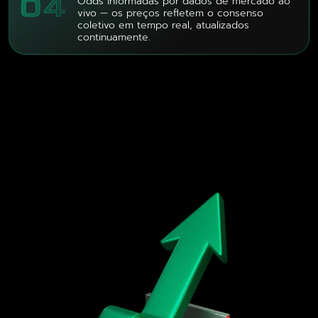
04
Odds informadas por dados de mercado ao
vivo — os preços refletem o consenso
coletivo em tempo real, atualizados
continuamente.