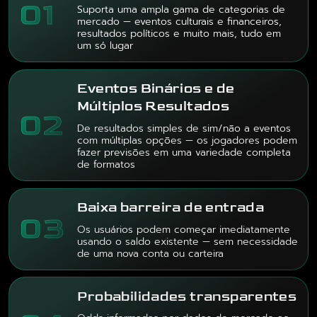
01
Suporta uma ampla gama de categorias de
mercado — eventos culturais e financeiros,
resultados políticos e muito mais, tudo em
um só lugar
Eventos Binários e de
Múltiplos Resultados
02
De resultados simples de sim/não a eventos
com múltiplas opções — os jogadores podem
fazer previsões em uma variedade completa
de formatos
Baixa barreira de entrada
03
Os usuários podem começar imediatamente
usando o saldo existente — sem necessidade
de uma nova conta ou carteira
Probabilidades transparentes