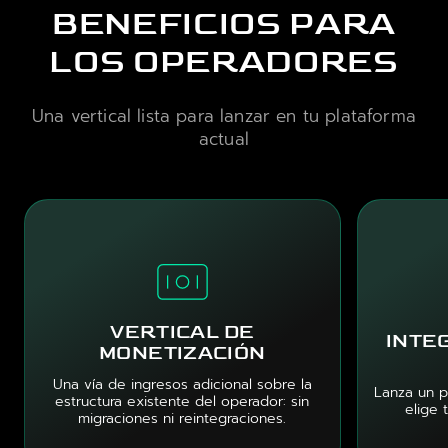
BENEFICIOS PARA
LOS OPERADORES
Una vertical lista para lanzar en tu plataforma
actual
VERTICAL DE
INTE
MONETIZACIÓN
Una vía de ingresos adicional sobre la
Lanza un p
estructura existente del operador: sin
elige 
migraciones ni reintegraciones.