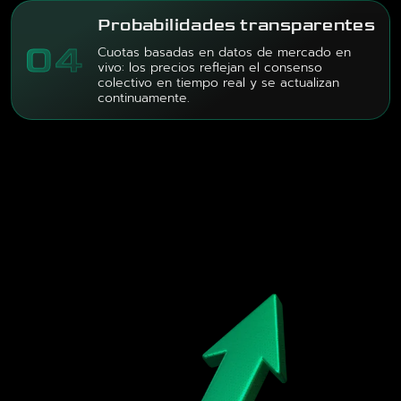
Probabilidades transparentes
04
Cuotas basadas en datos de mercado en
vivo: los precios reflejan el consenso
colectivo en tiempo real y se actualizan
continuamente.