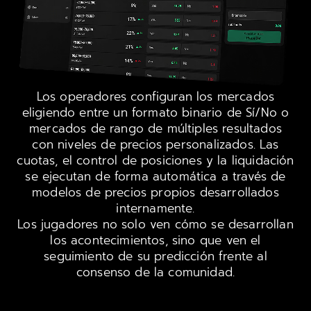
Los operadores configuran los mercados
eligiendo entre un formato binario de Sí/No o
mercados de rango de múltiples resultados
con niveles de precios personalizados. Las
cuotas, el control de posiciones y la liquidación
se ejecutan de forma automática a través de
modelos de precios propios desarrollados
internamente.
Los jugadores no solo ven cómo se desarrollan
los acontecimientos, sino que ven el
seguimiento de su predicción frente al
consenso de la comunidad.