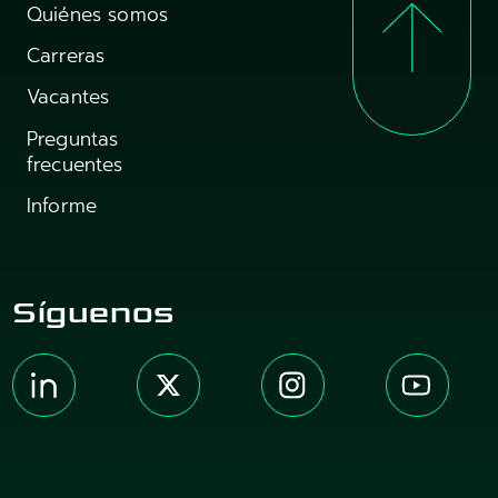
Quiénes somos
Carreras
Vacantes
Preguntas
frecuentes
Informe
Síguenos