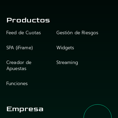
Productos
Feed de Cuotas
Gestión de Riesgos
SPA (iFrame)
Widgets
Creador de
Streaming
Apuestas
Funciones
Empresa