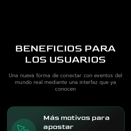
BENEFICIOS PARA
LOS USUARIOS
Una nueva forma de conectar con eventos del
mundo real mediante una interfaz que ya
conocen
Más motivos para
apostar