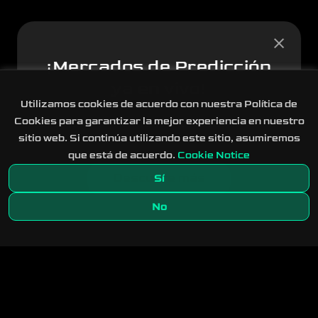
¡Mercados de Predicción
ya en vivo!
Utilizamos cookies de acuerdo con nuestra Política de
Eventos del mundo real a través de ocho
Cookies para garantizar la mejor experiencia en nuestro
categorías
sitio web. Si continúa utilizando este sitio, asumiremos
que está de acuerdo.
Cookie Notice
Descubre más
Sí
No