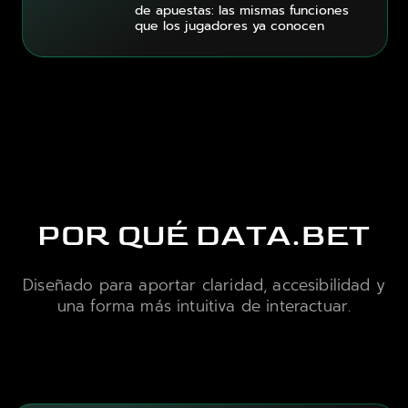
de apuestas: las mismas funciones
que los jugadores ya conocen
POR QUÉ DATA.BET
Diseñado para aportar claridad, accesibilidad y
una forma más intuitiva de interactuar.