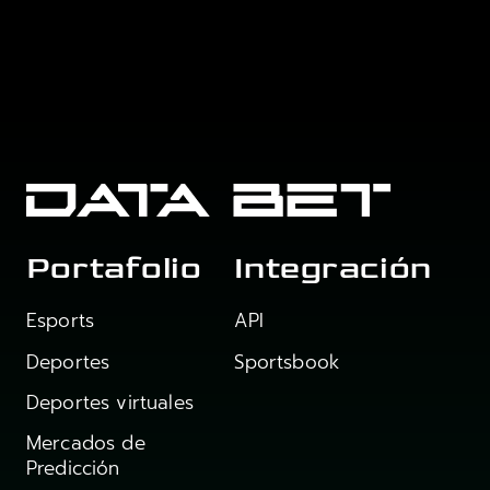
Portafolio
Integración
Esports
API
Deportes
Sportsbook
Deportes virtuales
Mercados de
Predicción