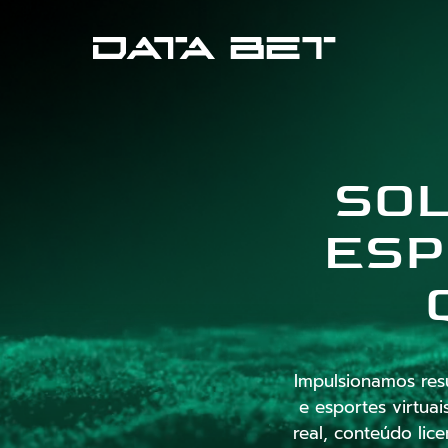
SOL
ESP
Impulsionamos res
e esportes virtua
real, conteúdo li