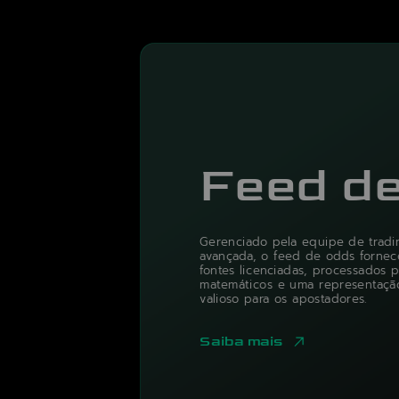
Feed d
Gerenciado pela equipe de tradi
avançada, o feed de odds forne
fontes licenciadas, processados
matemáticos e uma representaçã
valioso para os apostadores.
Saiba mais