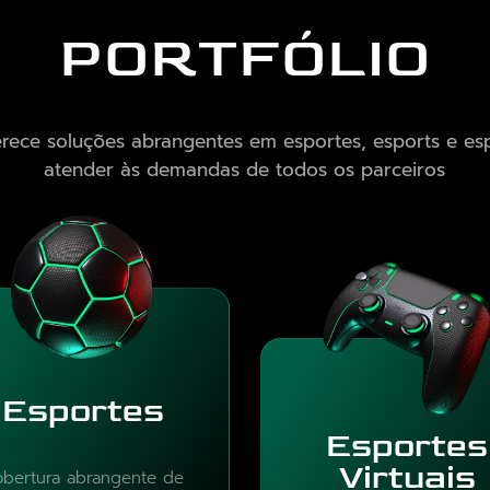
PORTFÓLIO
erece soluções abrangentes em esportes, esports e esp
atender às demandas de todos os parceiros
Esportes
Esportes
Virtuais
bertura abrangente de