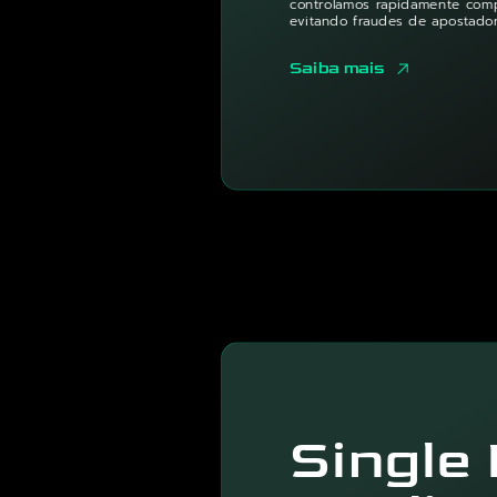
controlamos rapidamente comp
evitando fraudes de apostadore
Saiba mais
Single