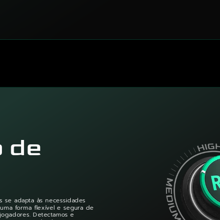
 de
s se adapta às necessidades
uma forma flexível e segura de
 jogadores. Detectamos e