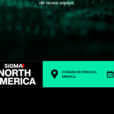
de nossa equipe.
Cidade do México,
México