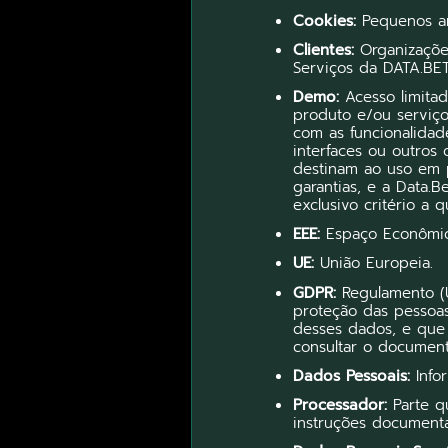
Cookies:
Pequenos ar
Clientes:
Organizações
Serviços da DATA.BET
Demo:
Acesso limitad
produto e/ou serviços
com as funcionalidad
interfaces ou outro
destinam ao uso em 
garantias, e a Data.
exclusivo critério a
EEE:
Espaço Econômico
UE:
União Europeia.
GDPR:
Regulamento (U
proteção das pessoas
desses dados, e que
consultar o docume
Dados Pessoais:
Infor
Processador:
Parte q
instruções document