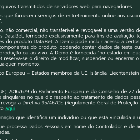
quivos transmitidos de servidores web para navegadores.
 que fornecem serviços de entretenimento online aos usuários
.
o, não comercial, não transferível e revogável a uma versão
 Data.Bet, fornecido exclusivamente para fins de avaliação, te
es do produto Data.Bet. A Demo pode incluir acesso a certos
s componentes do produto, podendo conter dados de teste ou
produção ou ao vivo. A Demo é fornecida “no estado em que
Bet reserva-se o direito de modificar, suspender ou encerrar
 qualquer momento.
 Europeu – Estados membros da UE, Islândia, Liechtenstein
E) 2016/679 do Parlamento Europeu e do Conselho de 27 de
 singulares no que diz respeito ao tratamento de dados pesso
 revoga a Diretiva 95/46/CE (Regulamento Geral de Proteção
nto
aqui
.
mação que identifica um indivíduo ou que está vinculada a um
ue processa Dados Pessoais em nome do Controlador e de a
adas.