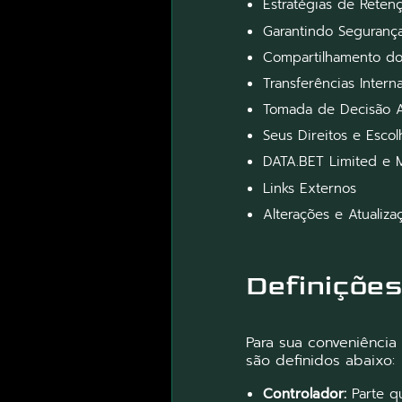
Estratégias de Rete
Garantindo Seguranç
Compartilhamento do
Transferências Inter
Tomada de Decisão A
Seus Direitos e Esco
DATA.BET Limited e 
Links Externos
Alterações e Atualiza
Definições
Para sua conveniênci
são definidos abaixo:
Controlador:
Parte q