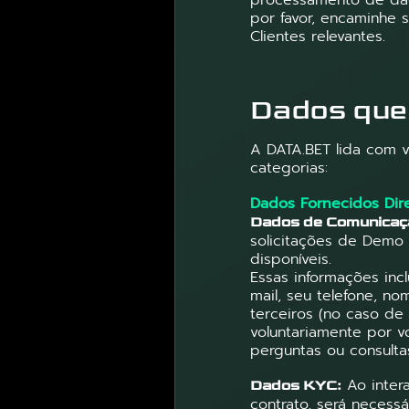
processamento de dado
por favor, encaminhe 
Clientes relevantes.
Dados que
A DATA.BET lida com 
categorias:
Dados Fornecidos Di
Dados de Comunicaç
solicitações de Demo 
disponíveis.
Essas informações in
mail, seu telefone, no
terceiros (no caso de
voluntariamente por 
perguntas ou consulta
Ao inter
Dados KYC:
contrato, será necess