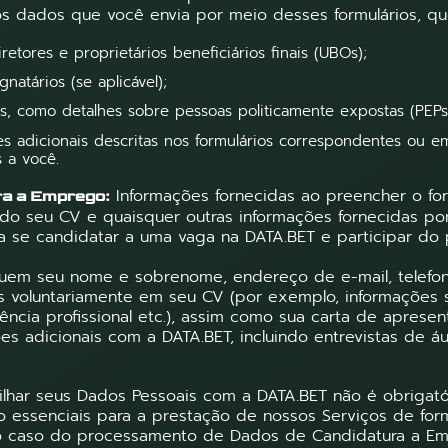
s dados que você envia por meio desses formulários, qu
etores e proprietários beneficiários finais (UBOs);
natários (se aplicável);
is, como detalhes sobre pessoas politicamente expostas (PEPs
s adicionais descritas nos formulários correspondentes ou e
s a você.
Informações fornecidas ao preencher o for
ra a Emprego:
do seu CV e quaisquer outras informações fornecidas por
ra se candidatar a uma vaga na DATA.BET e participar do
cluem seu nome e sobrenome, endereço de e-mail, telefo
as voluntariamente em seu CV (por exemplo, informações
ência profissional etc.), assim como sua carta de aprese
s adicionais com a DATA.BET, incluindo entrevistas de áu
har seus Dados Pessoais com a DATA.BET não é obrigatór
o essenciais para a prestação de nossos Serviços de fo
o caso do processamento de Dados de Candidatura a Em