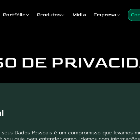
Portfólio
Produtos
Mídia
Empresa
Con
SO DE PRIVACI
l
r seus Dados Pessoais é um compromisso que levamos mui
 é seu guia para entender como lidamos com informaçõe