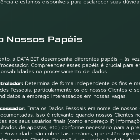
rência e estamos disponíveis para esclarecer suas dúvida
 Nossos Papéis
to, a DATA.BET desempenha diferentes papéis – às vez
Processador. Compreender esses papéis é crucial para e
sponsabilidades no processamento de dados.
Determina de forma independente os fins e m
rolador:
s Pessoais, particularmente os de nossos Clientes e se
ndidatos a emprego interessados em nossas vagas.
Trata os Dados Pessoais em nome de nossos 
cessador:
documentadas. Isso é relevante quando nossos Clientes 
das aos seus usuários finais (como endereço IP, informaç
sultados de apostas, etc.) conforme necessário para a pr
de Privacidade não cobre tais cenários, que estão sujeito