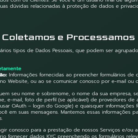
s com os Clientes. Se você é um usuário final de algum
suas dúvidas relacionadas à proteção de dados e privac
 Coletamos e Processamos
vários tipos de Dados Pessoais, que podem ser agrupado
retamente
Informações fornecidas ao preencher formulários de 
ão:
no Website, ou ao se comunicar conosco por e-mail ou o
cluem seu nome e sobrenome, o nome da sua empresa, s
me, e-mail, foto de perfil (se aplicável) de provedores de
 usar OAuth – login do Google) e quaisquer informações 
você em suas mensagens. Mantemos essas informações pa
s.
agir conosco para a prestação de nossos Serviços e/ou a
ário fornecer dados KYC preenchendo os formulários relev