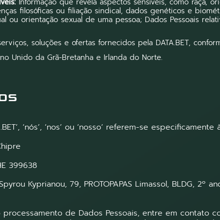
veis:
Informação que revela aspectos sensíveis, como raça, orig
enças filosóficas ou filiação sindical, dados genéticos e biomét
al ou orientação sexual de uma pessoa; Dados Pessoais relat
rviços, soluções e ofertas fornecidos pela DATA.BET, conform
no Unido da Grã-Bretanha e Irlanda do Norte.
os
.BET’, ‘nós’, ‘nos’ ou ‘nosso’ referem-se especificamente 
Chipre
HE 399638
Spyrou Kyprianou, 79, PROTOPAPAS Limassol, BLDG, 2º andar
e
 o processamento de Dados Pessoais, entre em contato 