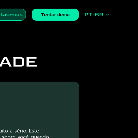
PT-BR
tate-nos
Tentar demo
DADE
to a sério. Este
s sobre você quando