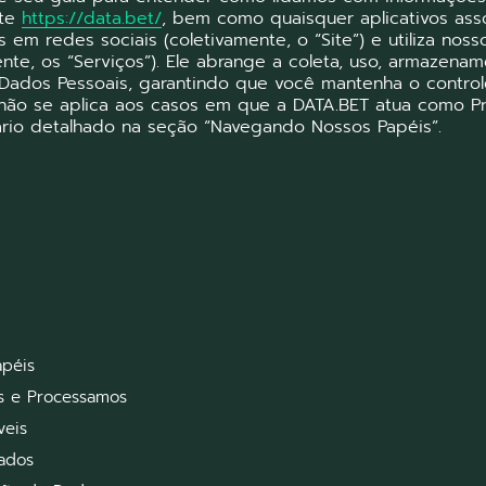
ite
https://data.bet/
, bem como quaisquer aplicativos ass
s em redes sociais (coletivamente, o “Site”) e utiliza nos
ente, os “Serviços”). Ele abrange a coleta, uso, armazena
Dados Pessoais, garantindo que você mantenha o control
 não se aplica aos casos em que a DATA.BET atua como 
ário detalhado na seção “Navegando Nossos Papéis”.
péis
s e Processamos
veis
Dados