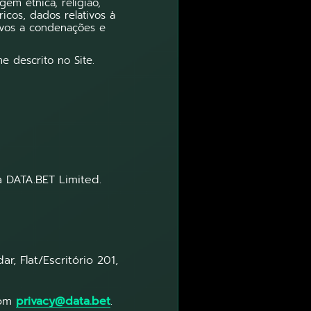
em étnica, religião,
ricos, dados relativos à
ivos a condenações e
e descrito no Site.
à DATA.BET Limited.
, Flat/Escritório 201,
com
privacy@data.bet
.