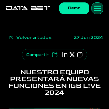
Demo
Volver a todos
27 Jun 2024
Compartir
NUESTRO EQUIPO
PRESENTARÁ NUEVAS
FUNCIONES EN IGB L!VE
2024