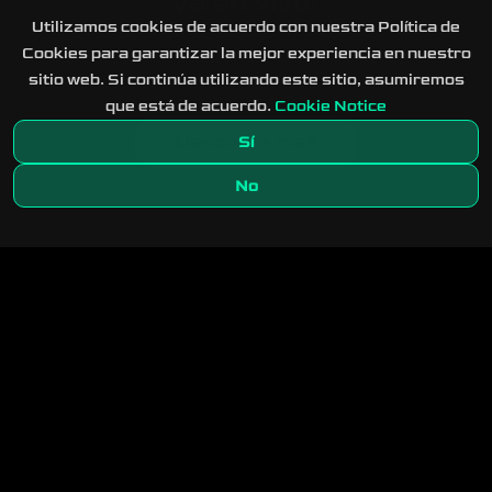
ya en vivo!
Utilizamos cookies de acuerdo con nuestra Política de
Eventos del mundo real a través de ocho
Cookies para garantizar la mejor experiencia en nuestro
categorías
sitio web. Si continúa utilizando este sitio, asumiremos
que está de acuerdo.
Cookie Notice
Descubre más
Sí
No