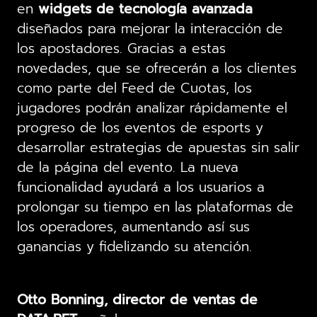
en
widgets de tecnología avanzada
diseñados para mejorar la interacción de
los apostadores. Gracias a estas
novedades, que se ofrecerán a los clientes
como parte del Feed de Cuotas, los
jugadores podrán analizar rápidamente el
progreso de los eventos de esports y
desarrollar estrategias de apuestas sin salir
de la página del evento. La nueva
funcionalidad ayudará a los usuarios a
prolongar su tiempo en las plataformas de
los operadores, aumentando así sus
ganancias y fidelizando su atención.
Otto Bonning, director de ventas de