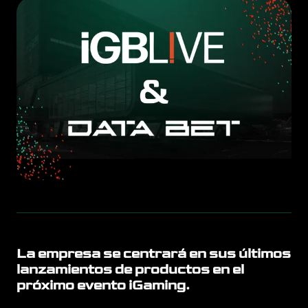
La empresa se centrará en sus últimos
lanzamientos de productos en el
próximo evento iGaming.