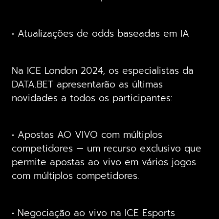
• Atualizações de odds baseadas em IA
Na ICE London 2024, os especialistas da
DATA.BET apresentarão as últimas
novidades a todos os participantes:
• Apostas AO VIVO com múltiplos
competidores — um recurso exclusivo que
permite apostas ao vivo em vários jogos
com múltiplos competidores.
• Negociação ao vivo na ICE Esports