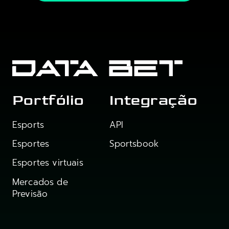
Portfólio
Integração
Esports
API
Esportes
Sportsbook
Esportes virtuais
Mercados de
Previsão