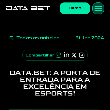
Demo
Todas as notícias
31 Jan 2024
Compartilhar
DATA.BET: A PORTA DE
ENTRADA PARA A
EXCELÊNCIA EM
ESPORTS!