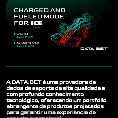
A DATA.BET é uma provedora de
dados de esports de alta qualidade e
com profundo conhecimento
tecnológico, oferecendo um portfólio
abrangente de produtos projetados
para garantir uma experiência de