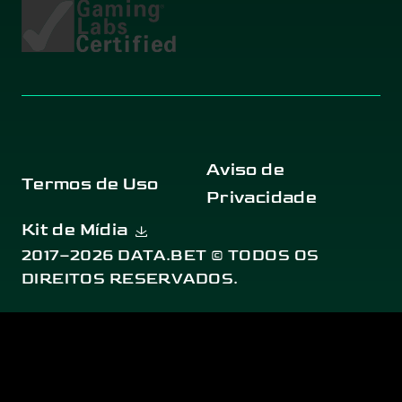
Aviso de
Termos de Uso
Privacidade
Kit de Mídia
2017–2026 DATA.BET © TODOS OS
DIREITOS RESERVADOS.