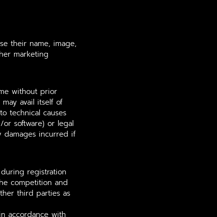
 use their name, image,
ther marketing
ime without prior
may avail itself of
to technical causes
or software) or legal
y damages incurred if
 during registration
the competition and
her third parties as
 in accordance with