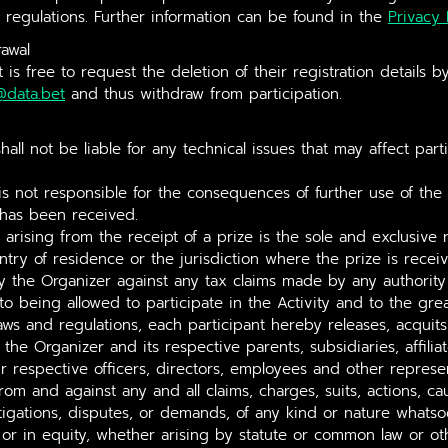
 regulations. Further information can be found in the
Privacy 
rawal
t is free to request the deletion of their registration details 
@data.bet
and thus withdraw from participation.
hall not be liable for any technical issues that may affect part
is not responsible for the consequences of further use of the
 has been received.
ty arising from the receipt of a prize is the sole and exclusive 
ntry of residence or the jurisdiction where the prize is rece
y the Organizer against any tax claims made by any authority
 to being allowed to participate in the Activity and to the gr
aws and regulations, each participant hereby releases, acquits
the Organizer and its respective parents, subsidiaries, affilia
ir respective officers, directors, employees and other represen
from and against any and all claims, charges, suits, actions, ca
tigations, disputes, or demands, of any kind or nature whats
 or in equity, whether arising by statute or common law or ot