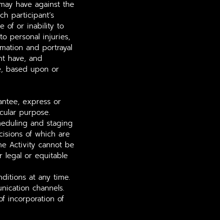
 may have against the
ch participant’s
 of or inability to
to personal injuries,
amation and portrayal
ant have, and
ue, based upon or
rantee, express or
icular purpose.
scheduling and staging
cisions of which are
he Activity cannot be
 legal or equitable
ditions at any time.
nication channels.
f incorporation of