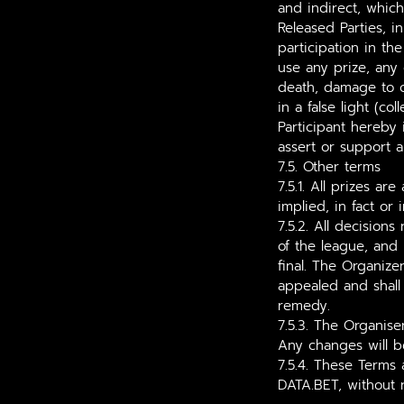
and indirect, which
Released Parties, in
participation in the
use any prize, any c
death, damage to or
in a false light (co
Participant hereby
assert or support a
7.5. Other terms
7.5.1. All prizes a
implied, in fact or 
7.5.2. All decisions
of the league, and 
final. The Organiz
appealed and shall
remedy.
7.5.3. The Organis
Any changes will be
7.5.4. These Terms 
DATA.BET, without r