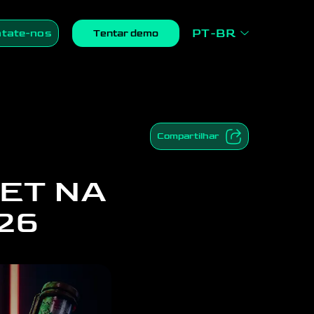
PT-BR
tate-nos
Tentar demo
Compartilhar
BET NA
26