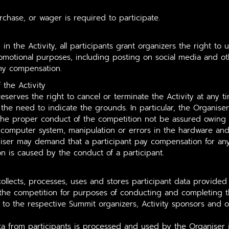
chase, or wager is required to participate.
y
g in the Activity, all participants grant organizers the right to
romotional purposes, including posting on social media and o
ny compensation.
 the Activity
reserves the right to cancel or terminate the Activity at any t
the need to indicate the grounds. In particular, the Organiser 
 the proper conduct of the competition not be assured owing 
e computer system, manipulation or errors in the hardware and/
iser may demand that a participant pay compensation for an
n is caused by the conduct of a participant.
collects, processes, uses and stores participant data provided
f the competition for purposes of conducting and completing 
to the respective Summit organizers, Activity sponsors and ot
data from participants is processed and used by the Organiser