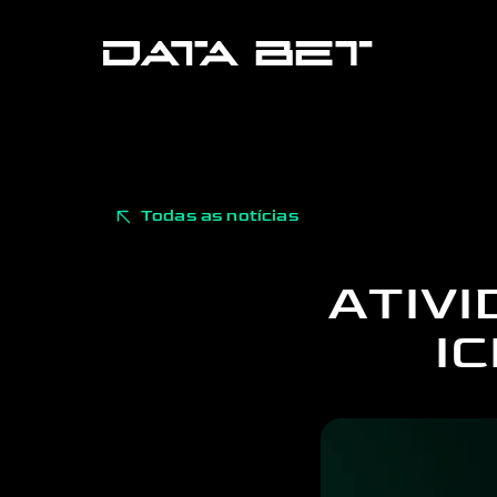
Todas as notícias
ATIVI
I