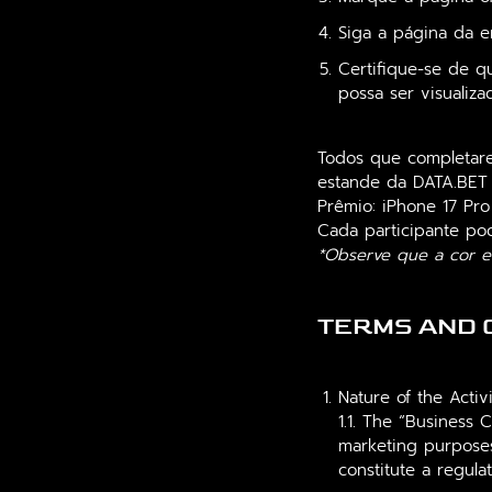
Siga a página da 
Certifique-se de q
possa ser visualiza
Todos que completare
estande da DATA.BET e
Prêmio: iPhone 17 Pro
Cada participante po
*Observe que a cor e
TERMS AND 
Nature of the Activi
1.1. The “Business 
marketing purposes
constitute a regula