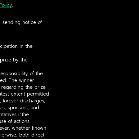
Policy
.
by sending notice of
icipation in the
 prize by the
responsibility of the
ived. The winner
 regarding the prize.
eatest extent permitted
, forever discharges,
tes, sponsors, and
tatives (“the
use of actions,
oever, whether known
herwise, both direct