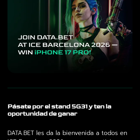
Pásate por el stand 5G31 y ten la
oportunidad de ganar
DATA.BET les da la bienvenida a todos en