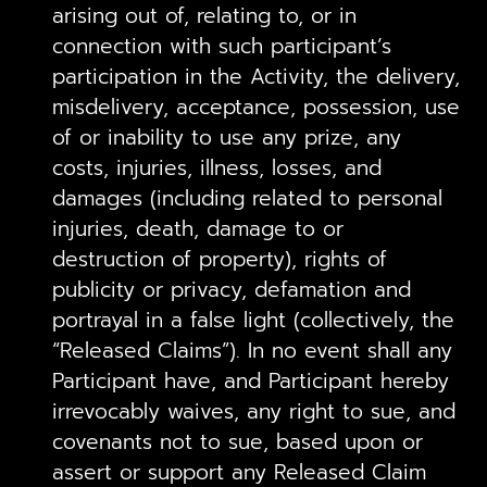
arising out of, relating to, or in
connection with such participant’s
participation in the Activity, the delivery,
misdelivery, acceptance, possession, use
of or inability to use any prize, any
costs, injuries, illness, losses, and
damages (including related to personal
injuries, death, damage to or
destruction of property), rights of
publicity or privacy, defamation and
portrayal in a false light (collectively, the
“Released Claims”). In no event shall any
Participant have, and Participant hereby
irrevocably waives, any right to sue, and
covenants not to sue, based upon or
assert or support any Released Claim