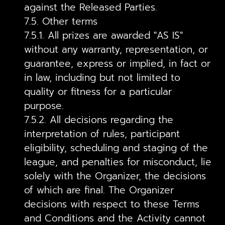
against the Released Parties.
7.5. Other terms
7.5.1. All prizes are awarded "AS IS"
without any warranty, representation, or
guarantee, express or implied, in fact or
in law, including but not limited to
quality or fitness for a particular
purpose.
7.5.2. All decisions regarding the
interpretation of rules, participant
eligibility, scheduling and staging of the
league, and penalties for misconduct, lie
solely with the Organizer, the decisions
of which are final. The Organizer
decisions with respect to these Terms
and Conditions and the Activity cannot