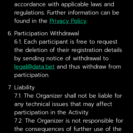
accordance with applicable laws and
regulations. Further information can be
found in the
Privacy Policy
.
Participation Withdrawal
6.1. Each participant is free to request
the deletion of their registration details
by sending notice of withdrawal to
legal@data.bet
and thus withdraw from
participation.
Liability
7.1. The Organizer shall not be liable for
any technical issues that may affect
participation in the Activity.
7.2. The Organizer is not responsible for
the consequences of further use of the