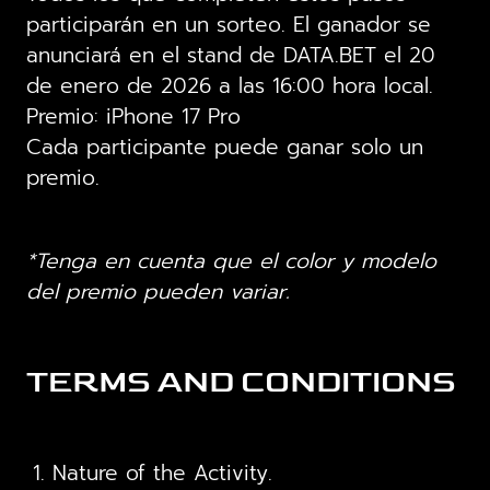
participarán en un sorteo. El ganador se
anunciará en el stand de DATA.BET el 20
de enero de 2026 a las 16:00 hora local.
Premio: iPhone 17 Pro
Cada participante puede ganar solo un
premio.
*Tenga en cuenta que el color y modelo
del premio pueden variar.
TERMS AND CONDITIONS
Nature of the Activity.