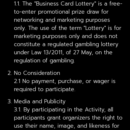
1.1. The "Business Card Lottery" is a free-
to-enter promotional prize draw for
networking and marketing purposes
only. The use of the term "Lottery" is for
marketing purposes only and does not
constitute a regulated gambling lottery
under Law 13/2011, of 27 May, on the
regulation of gambling.
No Consideration
2.1 No payment, purchase, or wager is
required to participate.
Media and Publicity
3.1. By participating in the Activity, all
participants grant organizers the right to
use their name, image, and likeness for