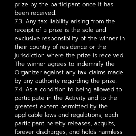
prize by the participant once it has
been received.
7.3. Any tax liability arising from the
receipt of a prize is the sole and
exclusive responsibility of the winner in
their country of residence or the
jurisdiction where the prize is received.
The winner agrees to indemnify the
Organizer against any tax claims made
by any authority regarding the prize.
7.4. As a condition to being allowed to
participate in the Activity and to the
greatest extent permitted by the
applicable laws and regulations, each
participant hereby releases, acquits,
forever discharges, and holds harmless