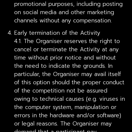
promotional purposes, including posting
on social media and other marketing
channels without any compensation.
Early termination of the Activity
4.1. The Organiser reserves the right to
cancel or terminate the Activity at any
time without prior notice and without
the need to indicate the grounds. In
particular, the Organiser may avail itself
of this option should the proper conduct
of the competition not be assured
owing to technical causes (e.g. viruses in
the computer system, manipulation or
errors in the hardware and/or software)
or legal reasons. The Organiser may
demand that a participant pay