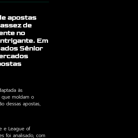
de apostas
cassez de
ente no
ntrigante. Em
Dados Sênior
mercados
postas
daptada às
es que moldam o
ão dessas apostas,
.
ke e League of
s foi analisado, com