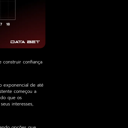
 construir confiança
to exponencial de até
istente começou a
ndo que os
seus interesses,
ecendo opções que