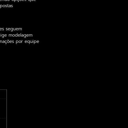
postas
des seguem
exige modelagem
inações por equipe