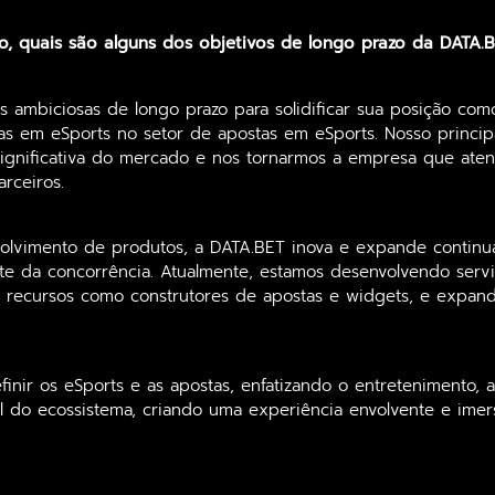
o, quais são alguns dos objetivos de longo prazo da DATA.
 ambiciosas de longo prazo para solidificar sua posição como
as em eSports no setor de apostas em eSports. Nosso principa
 significativa do mercado e nos tornarmos a empresa que ate
rceiros.
olvimento de produtos, a DATA.BET inova e expande continu
nte da concorrência. Atualmente, estamos desenvolvendo serv
do recursos como construtores de apostas e widgets, e expan
finir os eSports e as apostas, enfatizando o entretenimento, 
 do ecossistema, criando uma experiência envolvente e imers