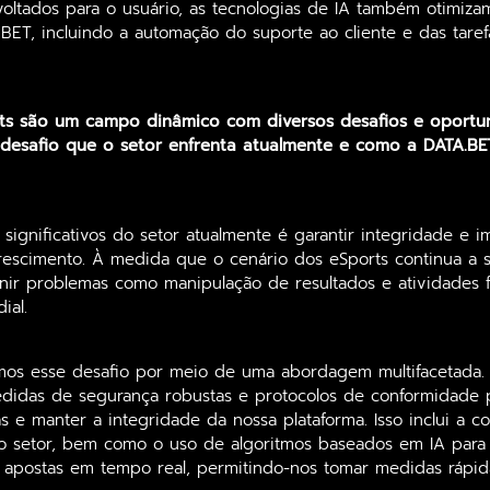
voltados para o usuário, as tecnologias de IA também otimiza
.BET, incluindo a automação do suporte ao cliente e das tar
ts são um campo dinâmico com diversos desafios e oportun
 desafio que o setor enfrenta atualmente e como a DATA.BE
significativos do setor atualmente é garantir integridade e 
rescimento. À medida que o cenário dos eSports continua a 
nir problemas como manipulação de resultados e atividades f
ial.
os esse desafio por meio de uma abordagem multifacetada. 
idas de segurança robustas e protocolos de conformidade p
as e manter a integridade da nossa plataforma. Isso inclui a 
do setor, bem como o uso de algoritmos baseados em IA para 
 apostas em tempo real, permitindo-nos tomar medidas rápidas