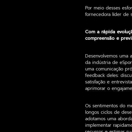
Por meio desses esfo
fornecedora líder de 
Com a rápida evoluç
compreensão e prev
Desenvolvemos uma a
da indústria de eSpo
uma comunicação próx
feedback deles: disc
satisfação e entrevis
aprimorar o engajame
Os sentimentos do me
longos ciclos de dese
adotamos uma abordag
implementar rapidame
recursos e estimar su