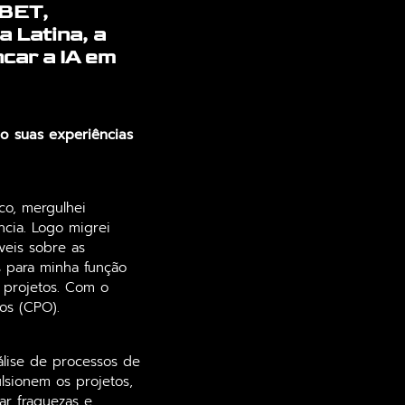
.BET,
 Latina, a
car a IA em
o suas experiências
co, mergulhei
ncia. Logo migrei
is ​​sobre as
s para minha função
 projetos. Com o
os (CPO).
álise de processos de
lsionem os projetos,
ar fraquezas e