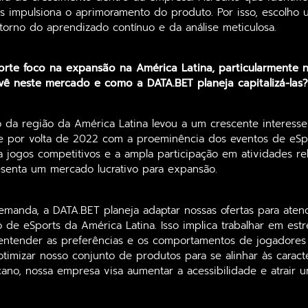
tes impulsiona o aprimoramento do produto. Por isso, escolh
torno do aprendizado contínuo e da análise meticulosa.
rte foco na expansão na América Latina, particularmente no
ê neste mercado e como a DATA.BET planeja capitalizá-las
o da região da América Latina levou a um crescente interess
e por volta de 2022 com a proeminência dos eventos de eSp
ara jogos competitivos e a ampla participação em atividades re
esenta um mercado lucrativo para expansão.
emanda, a DATA.BET planeja adaptar nossas ofertas para aten
o de eSports da América Latina. Isso implica trabalhar em est
a entender as preferências e os comportamentos de jogadores
otimizar nosso conjunto de produtos para se alinhar às caracte
ano, nossa empresa visa aumentar a acessibilidade e atrair 