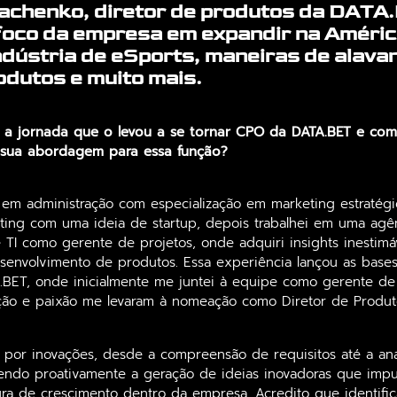
achenko, diretor de produtos da DATA
foco da empresa em expandir na América
ndústria de eSports, maneiras de alavan
odutos e muito mais.
 a jornada que o levou a se tornar CPO da DATA.BET e com
 sua abordagem para essa função?
em administração com especialização em marketing estratégi
eting com uma ideia de startup, depois trabalhei em uma agê
I como gerente de projetos, onde adquiri insights inestimáve
envolvimento de produtos. Essa experiência lançou as base
BET, onde inicialmente me juntei à equipe como gerente de
ão e paixão me levaram à nomeação como Diretor de Produt
 por inovações, desde a compreensão de requisitos até a an
endo proativamente a geração de ideias inovadoras que impu
ra de crescimento dentro da empresa. Acredito que identific