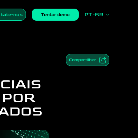
PT-BR
tate-nos
Tentar demo
Compartilhar
CIAIS
 POR
DADOS