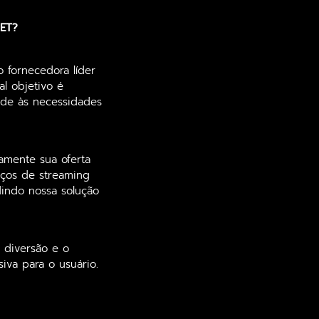
BET?
 fornecedora líder
l objetivo é
nde às necessidades
amente sua oferta
iços de streaming
dindo nossa solução
a diversão e o
iva para o usuário.