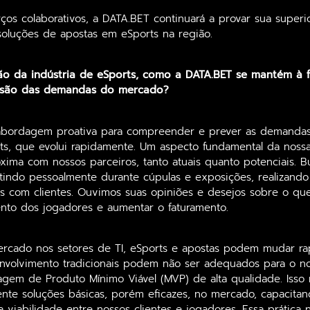
rços colaborativos, a DATA.BET continuará a provar sua super
soluções de apostas em eSports na região.
ão da indústria de eSports, como a DATA.BET se mantém à f
isão das demandas do mercado?
bordagem proativa para compreender e prever as demanda
rts, que evolui rapidamente. Um aspecto fundamental da nossa
ima com nossos parceiros, tanto atuais quanto potenciais. 
utindo pessoalmente durante cúpulas e exposições, realizand
tas com clientes. Ouvimos suas opiniões e desejos sobre o qu
nto dos jogadores e aumentar o faturamento.
rcado nos setores de TI, eSports e apostas podem mudar ra
nvolvimento tradicionais podem não ser adequados para o nos
em de Produto Mínimo Viável (MVP) de alta qualidade. Isso 
nte soluções básicas, porém eficazes, no mercado, capacitan
a viabilidade entre nossos clientes e jogadores. Essa prática