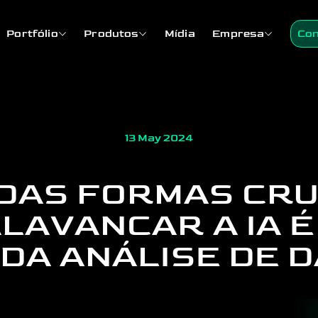
Portfólio
Produtos
Mídia
Empresa
Con
13 May 2024
DAS FORMAS CRU
ALAVANCAR A IA É
 DA ANÁLISE DE 