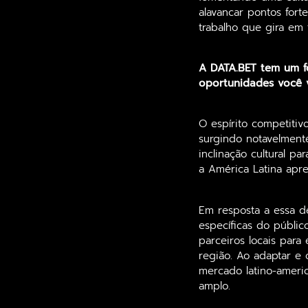
alavancar pontos for
trabalho que gira em 
A DATA.BET tem um fo
oportunidades você v
O espírito competitiv
surgindo notavelment
inclinação cultural p
a América Latina apr
Em resposta a essa d
específicas do públic
parceiros locais par
região. Ao adaptar e 
mercado latino-americ
amplo.