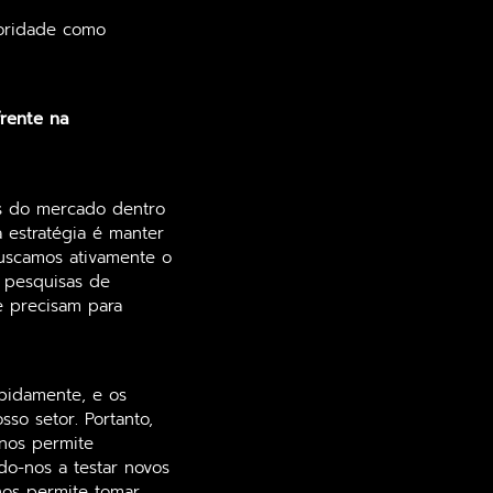
ioridade como
rente na
s do mercado dentro
 estratégia é manter
Buscamos ativamente o
o pesquisas de
e precisam para
pidamente, e os
so setor. Portanto,
nos permite
do-nos a testar novos
 nos permite tomar