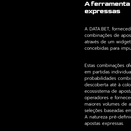
A ferramenta 
expressas
A DATA.BET, forneced
combinações de apost
através de um widget
concebidas para impu
Estas combinações of
em partidas individu
probabilidades combi
descoberta até à col
ecossistema de aposta
operadores e fornece
maiores volumes de a
seleções baseadas em
A natureza pré-defin
apostas expressas.