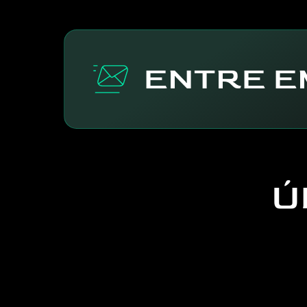
ENTRE E
Ú
RTUAL: RESULTADOS
LE