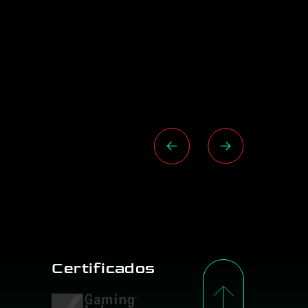
ESPORTS ACELERA RUMO A
 Odds
Resultados sólidos impulsionam um cresciment
no GGR de esports entre parceiros
2026
Ler mais
Certificados