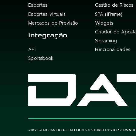
Esportes
Gestão de Riscos
Esportes virtuais
SPA (iFrame)
Mercados de Previsão
Widgets
Criador de Apost
Integração
Streaming
API
Funcionalidades
Sportsbook
2017–2026 DATA.BET © TODOS OS DIREITOS RESERVAD