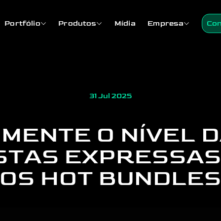
Portfólio
Produtos
Mídia
Empresa
Con
31 Jul 2025
MENTE O NÍVEL 
STAS EXPRESSAS
OS HOT BUNDLE