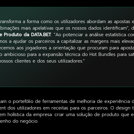
transforma a forma como os utilizadores abordam as apostas 
binações mais apelativas que os nossos dados identificam", 
de Produto da DATA.BET
. "Ao potenciar a análise estatística 
amos a ajudar os parceiros a capitalizar as margens mais ele
cemos aos jogadores a orientação que procuram para apostas
o ambicioso para a expansão técnica do Hot Bundles para sati
ossos clientes e dos seus utilizadores."
çam o portefólio de ferramentas de melhoria de experiência 
 dos utilizadores em receitas para os parceiros. O design t
m holística da empresa: criar uma solução de produto que el
penho do negócio.