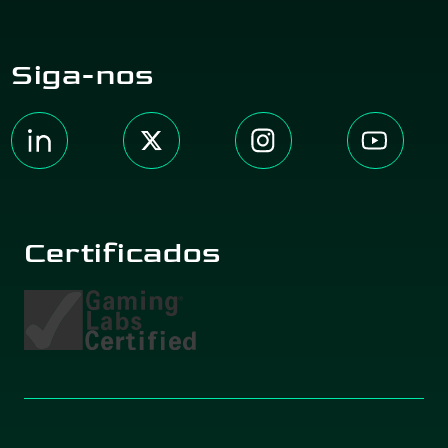
Siga-nos
Certificados