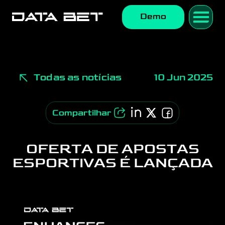
Demo
Todas as notícias
10 Jun 2025
Compartilhar
OFERTA DE APOSTAS
ESPORTIVAS É LANÇADA