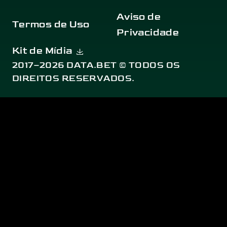
Aviso de
Termos de Uso
Privacidade
Kit de Mídia
2017–2026 DATA.BET © TODOS OS
DIREITOS RESERVADOS.