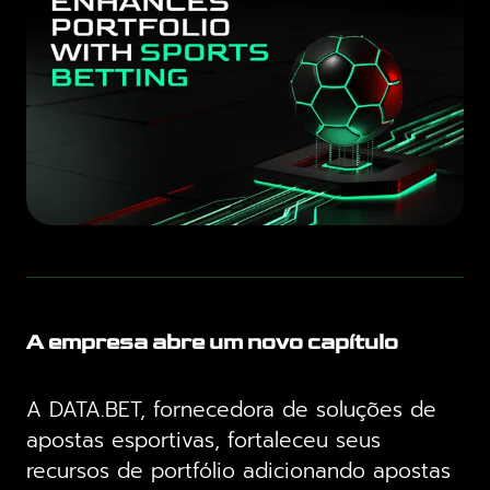
A empresa abre um novo capítulo
A DATA.BET, fornecedora de soluções de
apostas esportivas, fortaleceu seus
recursos de portfólio adicionando apostas