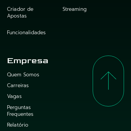
Criador de
Streaming
Apostas
Funcionalidades
Empresa
Quem Somos
Carreiras
Vagas
Perguntas
Frequentes
Relatório