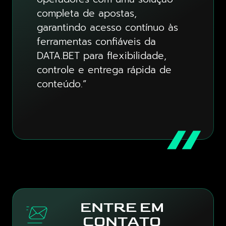
completa de apostas,
garantindo acesso contínuo às
ferramentas confiáveis ​​da
DATA.BET para flexibilidade,
controle e entrega rápida de
conteúdo.”
ENTRE EM
CONTATO