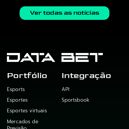
Ver todas as notícias
Portfólio
Integração
Esports
API
Esportes
Sportsbook
Esportes virtuais
Mercados de
Previsão