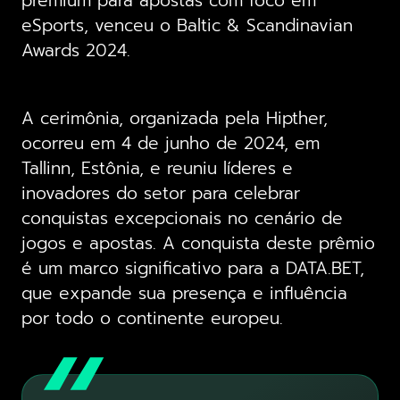
premium para apostas com foco em
eSports, venceu o Baltic & Scandinavian
Awards 2024.
A cerimônia, organizada pela Hipther,
ocorreu em 4 de junho de 2024, em
Tallinn, Estônia, e reuniu líderes e
inovadores do setor para celebrar
conquistas excepcionais no cenário de
jogos e apostas. A conquista deste prêmio
é um marco significativo para a DATA.BET,
que expande sua presença e influência
por todo o continente europeu.