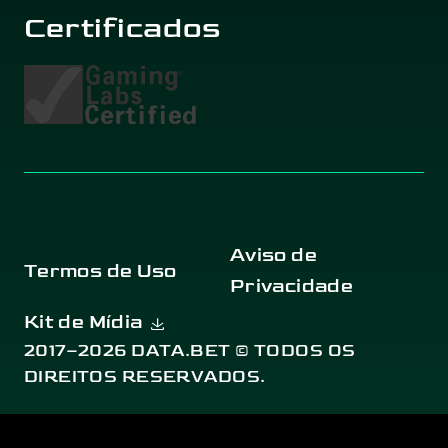
Certificados
Aviso de
Termos de Uso
Privacidade
Kit de Mídia
2017–2026 DATA.BET © TODOS OS
DIREITOS RESERVADOS.