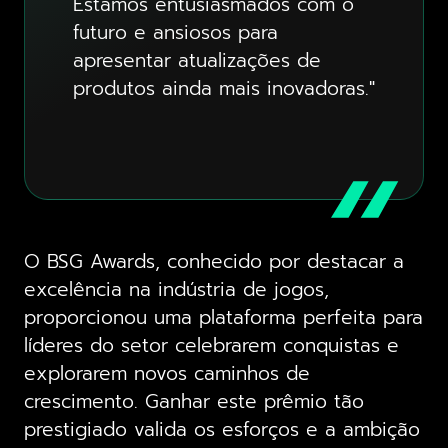
Estamos entusiasmados com o
futuro e ansiosos para
apresentar atualizações de
produtos ainda mais inovadoras."
O BSG Awards, conhecido por destacar a
excelência na indústria de jogos,
proporcionou uma plataforma perfeita para
líderes do setor celebrarem conquistas e
explorarem novos caminhos de
crescimento. Ganhar este prêmio tão
prestigiado valida os esforços e a ambição