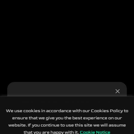
Mercados de Previsão já
estão ao vivo!
We use cookies in accordance with our Cookies Policy to
ensure that we give you the best experience on our
Eventos do mundo real em oito categorias
website. If you continue to use this site we will assume
that you are happy with it.
Cookie Notice