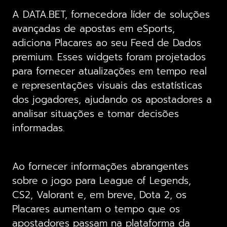
A DATA.BET, fornecedora líder de soluções
avançadas de apostas em eSports,
adiciona Placares ao seu Feed de Dados
premium. Esses widgets foram projetados
para fornecer atualizações em tempo real
e representações visuais das estatísticas
dos jogadores, ajudando os apostadores a
analisar situações e tomar decisões
informadas.
Ao fornecer informações abrangentes
sobre o jogo para League of Legends,
CS2, Valorant e, em breve, Dota 2, os
Placares aumentam o tempo que os
apostadores passam na plataforma da