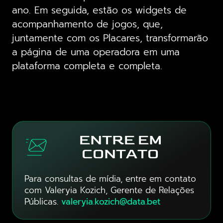
ano. Em seguida, estão os widgets de
acompanhamento de jogos, que,
juntamente com os Placares, transformarão
a página de uma operadora em uma
plataforma completa e completa.
ENTRE EM
CONTATO
Para consultas de mídia, entre em contato
com Valeryia Kozich, Gerente de Relações
Públicas.
valeryia.kozich@data.bet