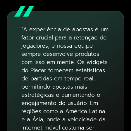
"A experiência de apostas é um
fator crucial para a retenção de
jogadores, e nossa equipe
sempre desenvolve produtos
com isso em mente. Os widgets
do Placar fornecem estatísticas
de partidas em tempo real,
permitindo apostas mais
estratégicas e aumentando o
engajamento do usuário. Em
regiões como a América Latina
e a Ásia, onde a velocidade da
internet móvel costuma ser