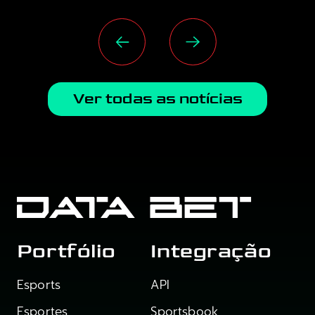
Ver todas as notícias
Portfólio
Integração
Esports
API
Esportes
Sportsbook