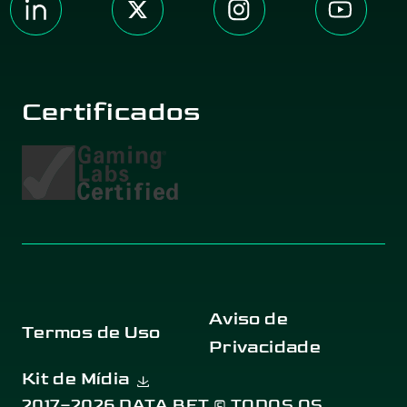
Certificados
Aviso de
Termos de Uso
Privacidade
Kit de Mídia
2017–2026 DATA.BET © TODOS OS