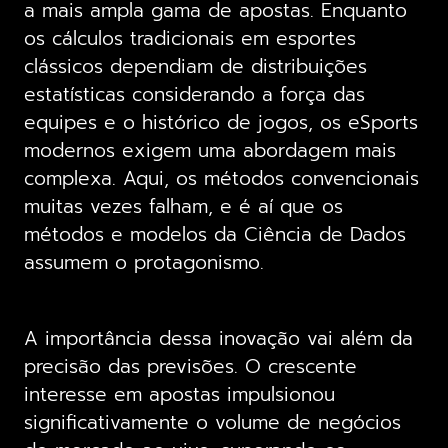
a mais ampla gama de apostas. Enquanto
os cálculos tradicionais em esportes
clássicos dependiam de distribuições
estatísticas considerando a força das
equipes e o histórico de jogos, os eSports
modernos exigem uma abordagem mais
complexa. Aqui, os métodos convencionais
muitas vezes falham, e é aí que os
métodos e modelos da Ciência de Dados
assumem o protagonismo.
A importância dessa inovação vai além da
precisão das previsões. O crescente
interesse em apostas impulsionou
significativamente o volume de negócios