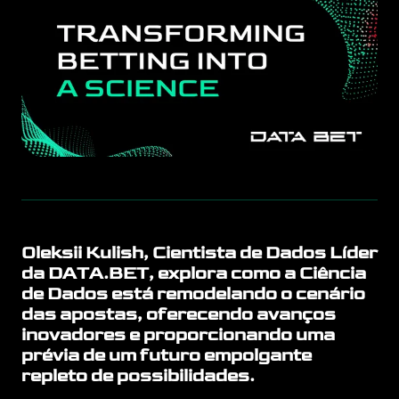
Oleksii Kulish, Cientista de Dados Líder
da DATA.BET, explora como a Ciência
de Dados está remodelando o cenário
das apostas, oferecendo avanços
inovadores e proporcionando uma
prévia de um futuro empolgante
repleto de possibilidades.