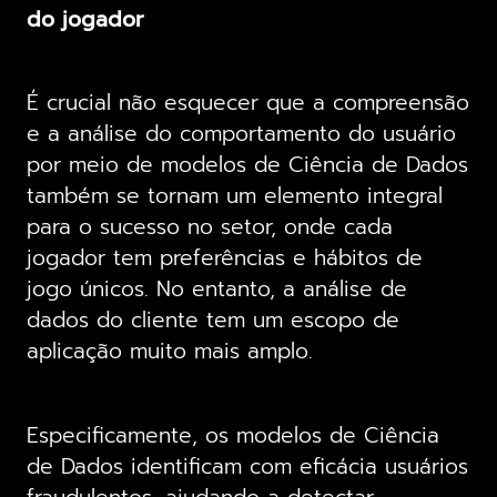
do jogador
É crucial não esquecer que a compreensão
e a análise do comportamento do usuário
por meio de modelos de Ciência de Dados
também se tornam um elemento integral
para o sucesso no setor, onde cada
jogador tem preferências e hábitos de
jogo únicos. No entanto, a análise de
dados do cliente tem um escopo de
aplicação muito mais amplo.
Especificamente, os modelos de Ciência
de Dados identificam com eficácia usuários