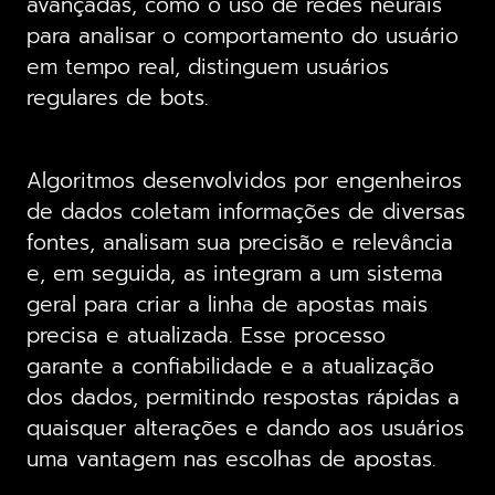
avançadas, como o uso de redes neurais
para analisar o comportamento do usuário
em tempo real, distinguem usuários
regulares de bots.
Algoritmos desenvolvidos por engenheiros
de dados coletam informações de diversas
fontes, analisam sua precisão e relevância
e, em seguida, as integram a um sistema
geral para criar a linha de apostas mais
precisa e atualizada. Esse processo
garante a confiabilidade e a atualização
dos dados, permitindo respostas rápidas a
quaisquer alterações e dando aos usuários
uma vantagem nas escolhas de apostas.