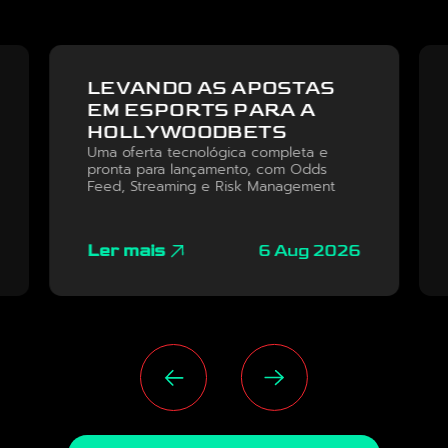
LEVANDO AS APOSTAS
EM ESPORTS PARA A
HOLLYWOODBETS
Uma oferta tecnológica completa e
pronta para lançamento, com Odds
Feed, Streaming e Risk Management
Ler mais
6 Aug 2026