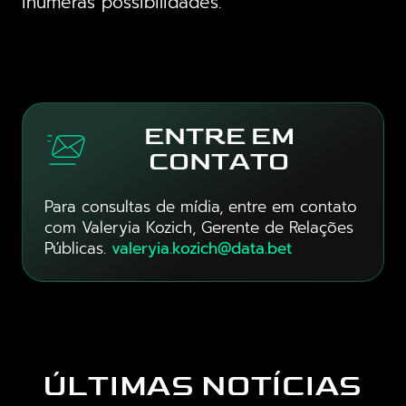
inúmeras possibilidades.
ENTRE EM
CONTATO
Para consultas de mídia, entre em contato
com Valeryia Kozich, Gerente de Relações
Públicas.
valeryia.kozich@data.bet
ÚLTIMAS NOTÍCIAS