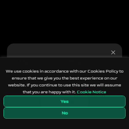
Mercados de Previsão já
estão ao vivo!
We use cookies in accordance with our Cookies Policy to
ensure that we give you the best experience on our
Eventos do mundo real em oito categorias
website. If you continue to use this site we will assume
that you are happy with it.
Cookie Notice
Saiba mais
Yes
No