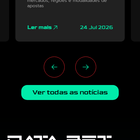
mercados, regiões e modalidades de
apostas
Ler mais
24 Jul 2026
Ver todas as notícias