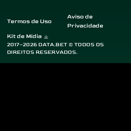
Aviso de
Termos de Uso
Privacidade
Kit de Mídia
2017–2026 DATA.BET © TODOS OS
DIREITOS RESERVADOS.