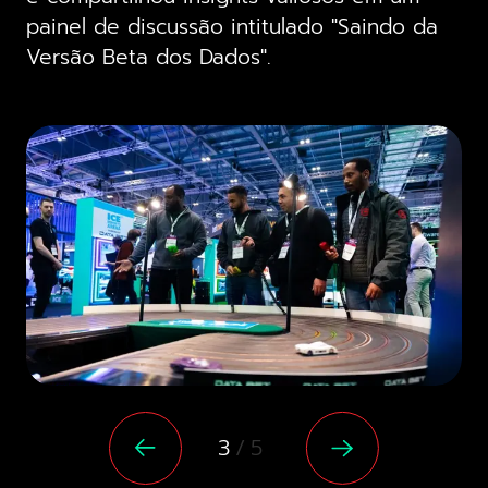
painel de discussão intitulado "Saindo da
Versão Beta dos Dados".
3
/
5