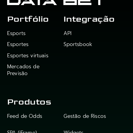
Portfólio
Integração
Esports
API
Esportes
Sportsbook
Esportes virtuais
Mercados de
Previsão
Produtos
Feed de Odds
Gestão de Riscos
SPA (iFrame)
Widgets