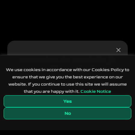
Mercados de Previsão já
estão ao vivo!
We use cookies in accordance with our Cookies Policy to
ensure that we give you the best experience on our
Eventos do mundo real em oito categorias
website. If you continue to use this site we will assume
that you are happy with it.
Cookie Notice
Saiba mais
Yes
No