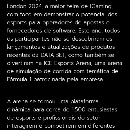
London 2024, a maior feira de iGaming,
com foco em demonstrar o potencial dos
esports para operadores de apostas e
fornecedores de software. Este ano, todos
os participantes não só descobriram os
lançamentos e atualizações de produtos
recentes da DATA.BET, como também se
divertiram na ICE Esports Arena, uma arena
de simulação de corrida com temática de
Fórmula 1 patrocinada pela empresa.
A arena se tornou uma plataforma
dinâmica para cerca de 1.500 entusiastas
de esports e profissionais do setor
interagirem e competirem em diferentes