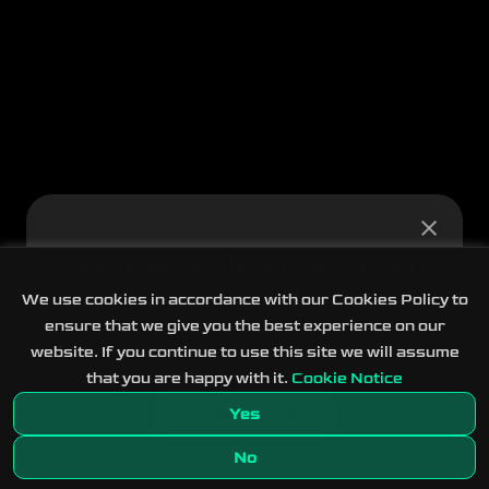
Mercados de Previsão já
estão ao vivo!
We use cookies in accordance with our Cookies Policy to
ensure that we give you the best experience on our
Eventos do mundo real em oito categorias
website. If you continue to use this site we will assume
that you are happy with it.
Cookie Notice
Saiba mais
Yes
No