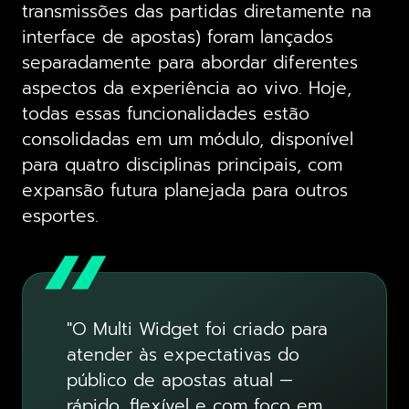
transmissões das partidas diretamente na
interface de apostas) foram lançados
separadamente para abordar diferentes
aspectos da experiência ao vivo. Hoje,
todas essas funcionalidades estão
consolidadas em um módulo, disponível
para quatro disciplinas principais, com
expansão futura planejada para outros
esportes.
"O Multi Widget foi criado para
atender às expectativas do
público de apostas atual —
rápido, flexível e com foco em