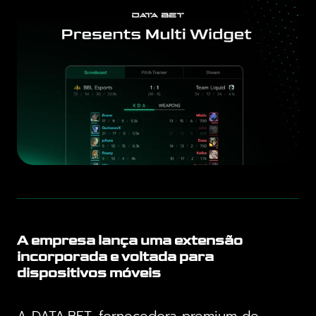
A empresa lança uma extensão
incorporada e voltada para
dispositivos móveis