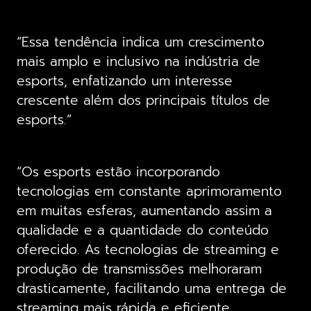
“Essa tendência indica um crescimento
mais amplo e inclusivo na indústria de
esports, enfatizando um interesse
crescente além dos principais títulos de
esports.”
“Os esports estão incorporando
tecnologias em constante aprimoramento
em muitas esferas, aumentando assim a
qualidade e a quantidade do conteúdo
oferecido. As tecnologias de streaming e
produção de transmissões melhoraram
drasticamente, facilitando uma entrega de
streaming mais rápida e eficiente,