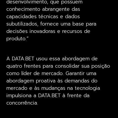
desenvolvimento, que possuem
conhecimento abrangente das
capacidades técnicas e dados
subutilizados, fornece uma base para
decisões inovadoras e recursos de
produto.”
A DATA.BET usou essa abordagem de
quatro frentes para consolidar sua posição
como líder de mercado. Garantir uma
abordagem proativa às demandas do
mercado e às mudanças na tecnologia
impulsiona a DATA.BET à frente da
concorrência.