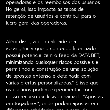
operadoras e os reembolsos dos usuários.
No geral, isso impacta as taxas de
retenção de usuários e contribui para o
lucro geral das operadoras.
Além disso, a pontualidade e a
abrangência que o conteúdo licenciado
possui potencializam o feed da DATA.BET,
minimizando quaisquer riscos possíveis e
permitindo a construção de uma solução
de apostas extensa e detalhada com
várias ofertas personalizadas." É isso que
os usuários podem experimentar com
nosso recurso exclusivo chamado "Apostas
em Jogadores", onde podem apostar em