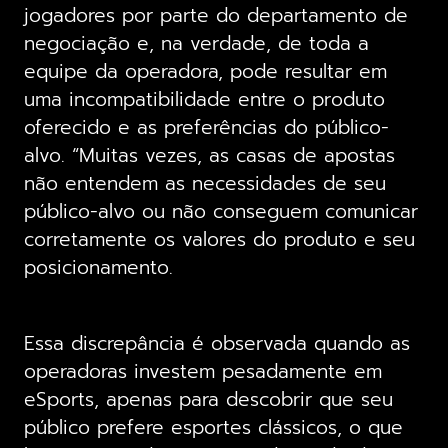
jogadores por parte do departamento de
negociação e, na verdade, de toda a
equipe da operadora, pode resultar em
uma incompatibilidade entre o produto
oferecido e as preferências do público-
alvo. “Muitas vezes, as casas de apostas
não entendem as necessidades de seu
público-alvo ou não conseguem comunicar
corretamente os valores do produto e seu
posicionamento.
Essa discrepância é observada quando as
operadoras investem pesadamente em
eSports, apenas para descobrir que seu
público prefere esportes clássicos, o que