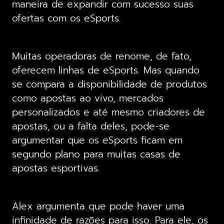
maneira de expandir com sucesso suas
ofertas com os eSports.
Muitas operadoras de renome, de fato,
oferecem linhas de eSports. Mas quando
se compara a disponibilidade de produtos
como apostas ao vivo, mercados
personalizados e até mesmo criadores de
apostas, ou a falta deles, pode-se
argumentar que os eSports ficam em
segundo plano para muitas casas de
apostas esportivas.
Alex argumenta que pode haver uma
infinidade de razões para isso. Para ele, os