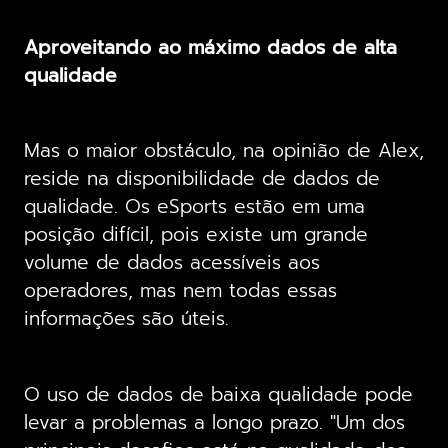
Aproveitando ao máximo dados de alta
qualidade
Mas o maior obstáculo, na opinião de Alex,
reside na disponibilidade de dados de
qualidade. Os eSports estão em uma
posição difícil, pois existe um grande
volume de dados acessíveis aos
operadores, mas nem todas essas
informações são úteis.
O uso de dados de baixa qualidade pode
levar a problemas a longo prazo. "Um dos