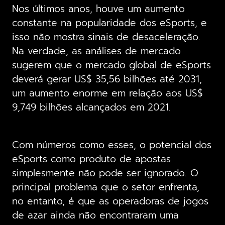
Nos últimos anos, houve um aumento
constante na popularidade dos eSports, e
isso não mostra sinais de desaceleração.
Na verdade, as análises de mercado
sugerem que o mercado global de eSports
deverá gerar US$ 35,56 bilhões até 2031,
um aumento enorme em relação aos US$
9,749 bilhões alcançados em 2021.
Com números como esses, o potencial dos
eSports como produto de apostas
simplesmente não pode ser ignorado. O
principal problema que o setor enfrenta,
no entanto, é que as operadoras de jogos
de azar ainda não encontraram uma