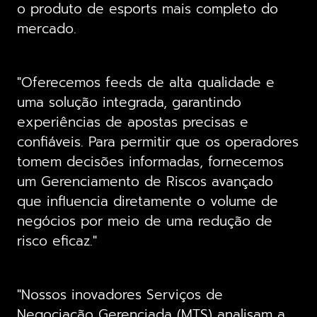
o produto de esports mais completo do
mercado.
"Oferecemos feeds de alta qualidade e
uma solução integrada, garantindo
experiências de apostas precisas e
confiáveis. Para permitir que os operadores
tomem decisões informadas, fornecemos
um Gerenciamento de Riscos avançado
que influencia diretamente o volume de
negócios por meio de uma redução de
risco eficaz."
"Nossos inovadores Serviços de
Negociação Gerenciada (MTS) analisam a