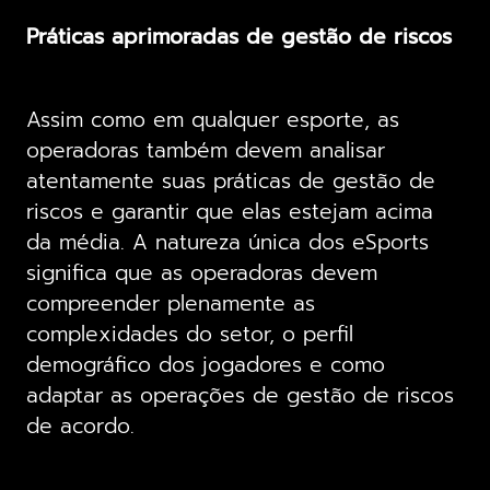
Práticas aprimoradas de gestão de riscos
Assim como em qualquer esporte, as
operadoras também devem analisar
atentamente suas práticas de gestão de
riscos e garantir que elas estejam acima
da média. A natureza única dos eSports
significa que as operadoras devem
compreender plenamente as
complexidades do setor, o perfil
demográfico dos jogadores e como
adaptar as operações de gestão de riscos
de acordo.