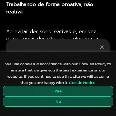
Trabalhando de forma proativa, não
reativa
Ao evitar decisões reativas e, em vez
disso, tomar decisões que coloquem a
DATA.BET um passo à frente de quaisquer
mudanças no setor, a empresa conseguiu
Mercados de Previsão já
fortalecer os relacionamentos com seus
estão ao vivo!
We use cookies in accordance with our Cookies Policy to
parceiros e, ao mesmo tempo, manter-se
ensure that we give you the best experience on our
atualizada sobre a dinâmica em constante
Eventos do mundo real em oito categorias
website. If you continue to use this site we will assume
mudança do setor de esports.
that you are happy with it.
Cookie Notice
Saiba mais
Yes
“Essa abordagem multifacetada garante
No
uma compreensão profunda das mudanças