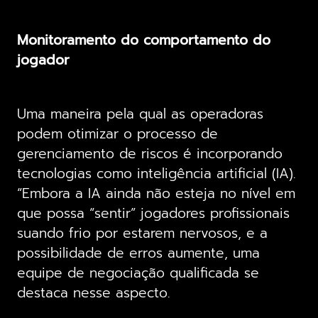
Monitoramento do comportamento do
jogador
Uma maneira pela qual as operadoras
podem otimizar o processo de
gerenciamento de riscos é incorporando
tecnologias como inteligência artificial (IA).
“Embora a IA ainda não esteja no nível em
que possa “sentir” jogadores profissionais
suando frio por estarem nervosos, e a
possibilidade de erros aumente, uma
equipe de negociação qualificada se
destaca nesse aspecto.