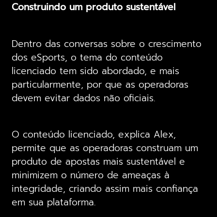
Construindo um produto sustentável
Dentro das conversas sobre o crescimento
dos eSports, o tema do conteúdo
licenciado tem sido abordado, e mais
particularmente, por que as operadoras
devem evitar dados não oficiais.
O conteúdo licenciado, explica Alex,
permite que as operadoras construam um
produto de apostas mais sustentável e
minimizem o número de ameaças à
integridade, criando assim mais confiança
em sua plataforma.