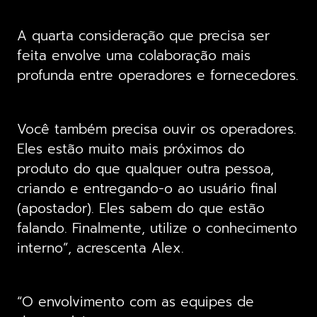
A quarta consideração que precisa ser
feita envolve uma colaboração mais
profunda entre operadores e fornecedores.
Você também precisa ouvir os operadores.
Eles estão muito mais próximos do
produto do que qualquer outra pessoa,
criando e entregando-o ao usuário final
(apostador). Eles sabem do que estão
falando. Finalmente, utilize o conhecimento
interno”, acrescenta Alex.
“O envolvimento com as equipes de