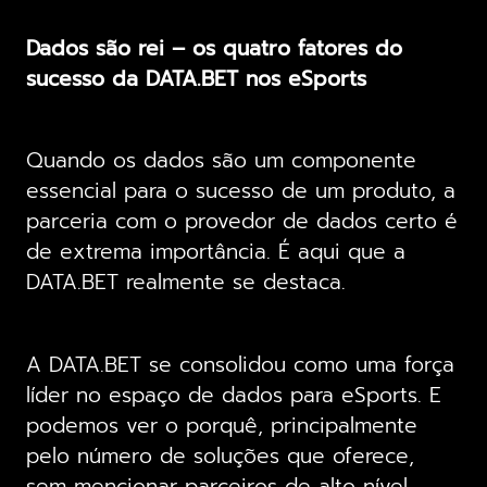
Dados são rei – os quatro fatores do
sucesso da DATA.BET nos eSports
Quando os dados são um componente
essencial para o sucesso de um produto, a
parceria com o provedor de dados certo é
de extrema importância. É aqui que a
DATA.BET realmente se destaca.
A DATA.BET se consolidou como uma força
líder no espaço de dados para eSports. E
podemos ver o porquê, principalmente
pelo número de soluções que oferece,
sem mencionar parceiros de alto nível