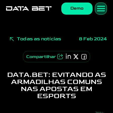
Demo
Todas as notícias
8 Feb 2024
Compartilhar
DATA.BET: EVITANDO AS
ARMADILHAS COMUNS
NAS APOSTAS EM
ESPORTS