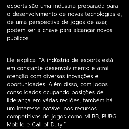
eSports são uma indústria preparada para
o desenvolvimento de novas tecnologias e,
de uma perspectiva de jogos de azar,
podem ser a chave para alcançar novos
públicos.
Ele explica: “A indústria de esports está
em constante desenvolvimento e atrai
atenção com diversas inovações e
oportunidades. Além disso, com jogos
consolidados ocupando posições de
liderança em várias regiões, também há
um interesse notável nos recursos
competitivos de jogos como MLBB, PUBG
Mobile e Call of Duty.”