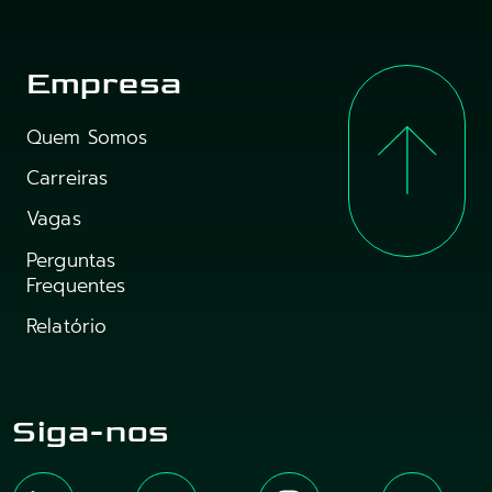
Empresa
Quem Somos
Carreiras
Vagas
Perguntas
Frequentes
Relatório
Siga-nos