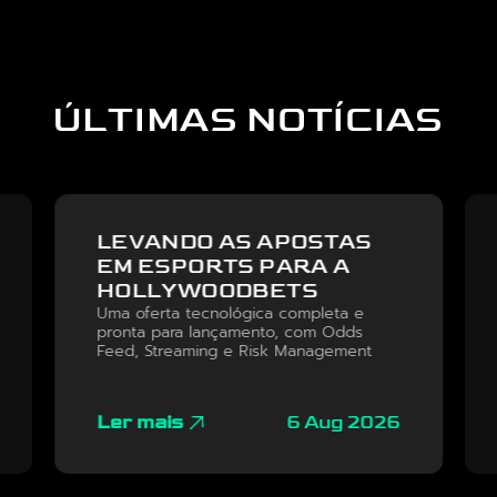
ÚLTIMAS NOTÍCIAS
LEVANDO AS APOSTAS
EM ESPORTS PARA A
HOLLYWOODBETS
Uma oferta tecnológica completa e
pronta para lançamento, com Odds
Feed, Streaming e Risk Management
Ler mais
6 Aug 2026