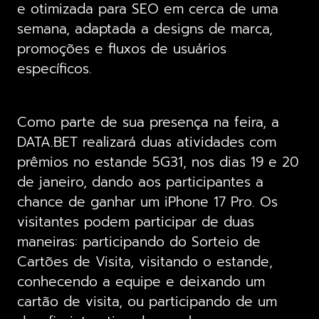
e otimizada para SEO em cerca de uma
semana, adaptada a designs de marca,
promoções e fluxos de usuários
específicos.
Como parte de sua presença na feira, a
DATA.BET realizará duas atividades com
prêmios no estande 5G31, nos dias 19 e 20
de janeiro, dando aos participantes a
chance de ganhar um iPhone 17 Pro. Os
visitantes podem participar de duas
maneiras: participando do Sorteio de
Cartões de Visita, visitando o estande,
conhecendo a equipe e deixando um
cartão de visita, ou participando de um