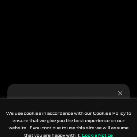
Mercados de Previsão já
estão ao vivo!
We use cookies in accordance with our Cookies Policy to
ensure that we give you the best experience on our
Eventos do mundo real em oito categorias
website. If you continue to use this site we will assume
that you are happy with it.
Cookie Notice