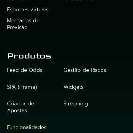
Esportes virtuais
Mercados de
Previsão
Produtos
Feed de Odds
Gestão de Riscos
SPA (iFrame)
Widgets
Criador de
Streaming
Apostas
Funcionalidades