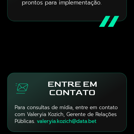
prontos para implementação.
ENTRE EM
CONTATO
Para consultas de mídia, entre em contato
com Valeryia Kozich, Gerente de Relações
Públicas.
valeryia.kozich@data.bet