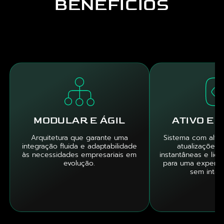
BENEFÍCIOS
MODULAR E ÁGIL
ATIVO E 
Arquitetura que garante uma
Sistema com alta 
integração fluida e adaptabilidade
atualizações
às necessidades empresariais em
instantâneas e liq
evolução.
para uma experiê
sem inter