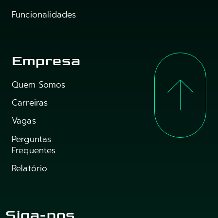
Funcionalidades
Empresa
Quem Somos
Carreiras
Vagas
Perguntas
Frequentes
Relatório
Siga-nos