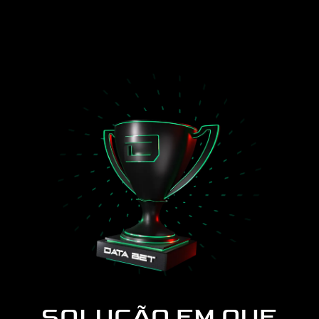
SOLUÇÃO EM QUE