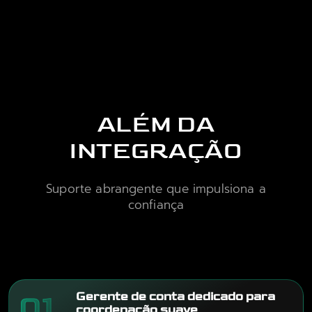
ALÉM DA
INTEGRAÇÃO
Suporte abrangente que impulsiona a
confiança
01
Gerente de conta dedicado para
coordenação suave