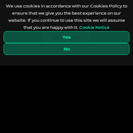
estão ao vivo!
We use cookies in accordance with our Cookies Policy to
ensure that we give you the best experience on our
Eventos do mundo real em oito categorias
website. If you continue to use this site we will assume
that you are happy with it.
Cookie Notice
Saiba mais
Yes
No