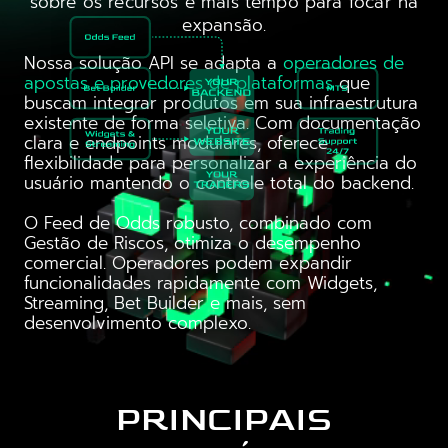
sobre os recursos e mais tempo para focar na
expansão.
Nossa solução API se adapta a
operadores de
apostas e provedores de plataformas
que
buscam integrar produtos em sua infraestrutura
existente de forma seletiva. Com documentação
clara e endpoints modulares, oferece
flexibilidade para personalizar a experiência do
usuário mantendo o controle total do backend.
O Feed de Odds robusto, combinado com
Gestão de Riscos, otimiza o desempenho
comercial. Operadores podem expandir
funcionalidades rapidamente com Widgets,
Streaming, Bet Builder e mais, sem
desenvolvimento complexo.
PRINCIPAIS