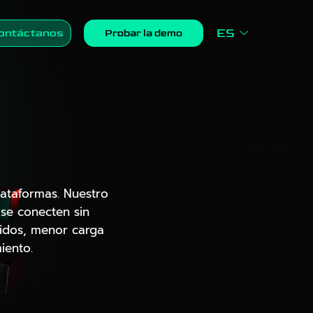
ES
ontáctanos
Probar la demo
lataformas. Nuestro
 se conecten sin
pidos, menor carga
iento.