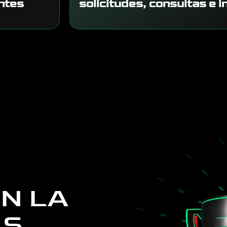
ntes
solicitudes, consultas e 
N LA
AS