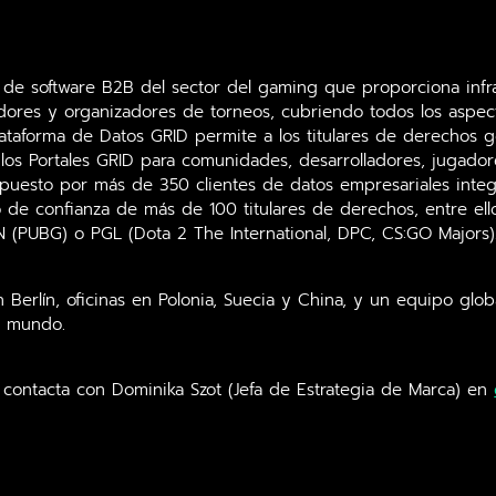
de software B2B del sector del gaming que proporciona infra
dores y organizadores de torneos, cubriendo todos los aspec
lataforma de Datos GRID permite a los titulares de derechos g
 los Portales GRID para comunidades, desarrolladores, jugador
puesto por más de 350 clientes de datos empresariales inte
 de confianza de más de 100 titulares de derechos, entre el
(PUBG) o PGL (Dota 2 The International, DPC, CS:GO Majors)
 Berlín, oficinas en Polonia, Suecia y China, y un equipo gl
l mundo.
 contacta con Dominika Szot (Jefa de Estrategia de Marca) en