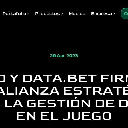
Portafolio
Productos
Medios
Empresa
C
26 Apr 2023
D Y DATA.BET FI
ALIANZA ESTRAT
 LA GESTIÓN DE 
EN EL JUEGO