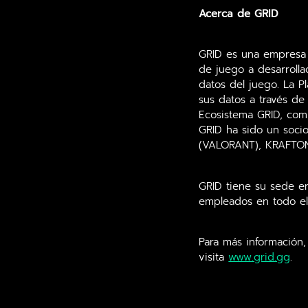
Acerca de GRID
GRID es una empresa 
de juego a desarrolla
datos del juego. La P
sus datos a través de
Ecosistema GRID, com
GRID ha sido un socio
(VALORANT), KRAFTON 
GRID tiene su sede en
empleados en todo e
Para más información,
visita
www.grid.gg
.