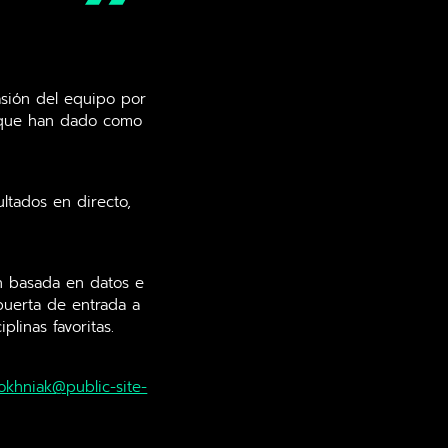
sión del equipo por
A que han dado como
ltados en directo,
ón basada en datos e
puerta de entrada a
linas favoritas.
rokhniak@public-site-