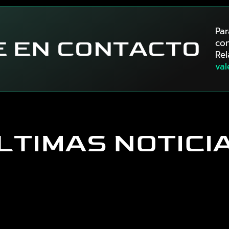
Par
 EN CONTACTO
con
Rel
val
LTIMAS NOTICI
SULTADOS DE LA COPA MUNDIAL DE
FA 2026