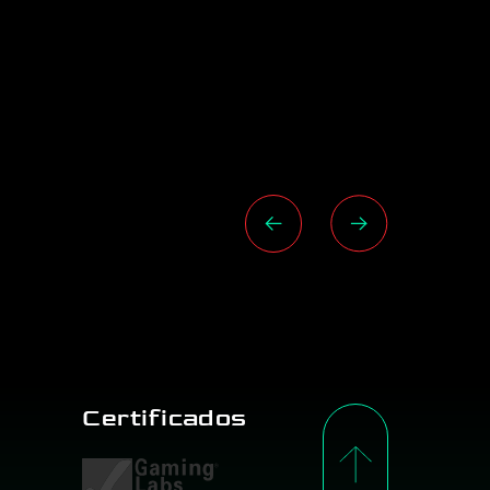
r
APUESTAS DEPORTIVAS
La empresa registra un crecimiento del 39,7
expansión del 147,6% en usuarios activos
2026
Leer más
Certificados