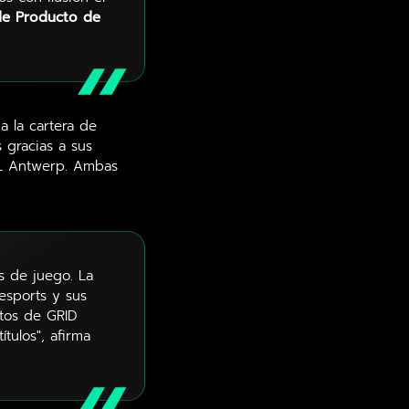
de Producto de
 la cartera de
 gracias a sus
GL Antwerp. Ambas
s de juego. La
esports y sus
atos de GRID
tulos", afirma