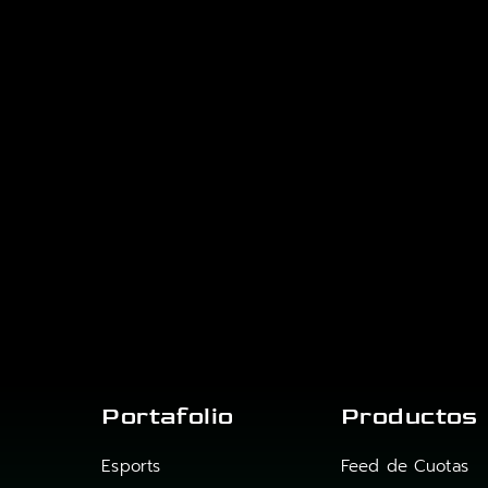
s capacidades deportivas
La e
part
7 May 2026
Lee
Portafolio
Productos
Esports
Feed de Cuotas