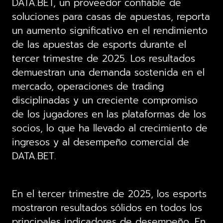
DATA.BET, un proveedor confiable de
soluciones para casas de apuestas, reporta
un aumento significativo en el rendimiento
de las apuestas de esports durante el
tercer trimestre de 2025. Los resultados
demuestran una demanda sostenida en el
mercado, operaciones de trading
disciplinadas y un creciente compromiso
de los jugadores en las plataformas de los
socios, lo que ha llevado al crecimiento de
ingresos y al desempeño comercial de
DATA.BET.
En el tercer trimestre de 2025, los esports
mostraron resultados sólidos en todos los
principales indicadores de desempeño. En