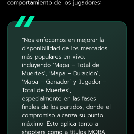
comportamiento de los jugadores:
“Nos enfocamos en mejorar la
disponibilidad de los mercados
más populares en vivo,
incluyendo ‘Mapa – Total de
Muertes’, ‘Mapa – Duración’,
‘Mapa – Ganador’ y ‘Jugador –
Total de Muertes’,
especialmente en las fases
finales de los partidos, donde el
compromiso alcanza su punto
máximo. Esto aplica tanto a
shooters como a títulos MOBA.