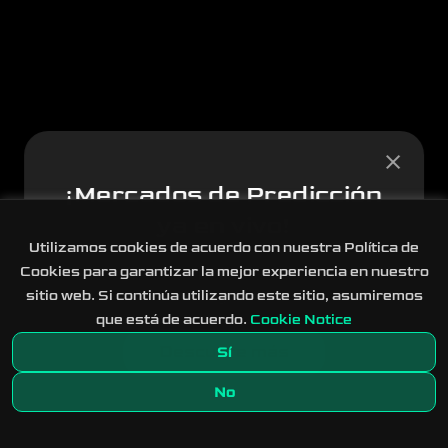
¡Mercados de Predicción
ya en vivo!
Utilizamos cookies de acuerdo con nuestra Política de
Eventos del mundo real a través de ocho
Cookies para garantizar la mejor experiencia en nuestro
categorías
sitio web. Si continúa utilizando este sitio, asumiremos
que está de acuerdo.
Cookie Notice
Descubre más
Sí
No