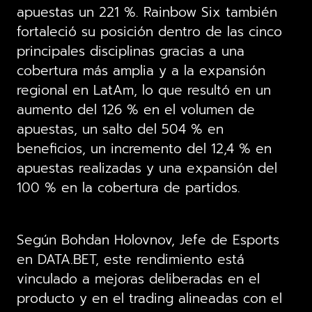
apuestas un 221 %. Rainbow Six también
fortaleció su posición dentro de las cinco
principales disciplinas gracias a una
cobertura más amplia y a la expansión
regional en LatAm, lo que resultó en un
aumento del 126 % en el volumen de
apuestas, un salto del 504 % en
beneficios, un incremento del 12,4 % en
apuestas realizadas y una expansión del
100 % en la cobertura de partidos.
Según Bohdan Holovnov, Jefe de Esports
en DATA.BET, este rendimiento está
vinculado a mejoras deliberadas en el
producto y en el trading alineadas con el