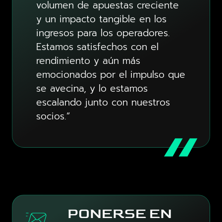
volumen de apuestas creciente
y un impacto tangible en los
ingresos para los operadores.
Estamos satisfechos con el
rendimiento y aún más
emocionados por el impulso que
se avecina, y lo estamos
escalando junto con nuestros
socios.”
PONERSE EN