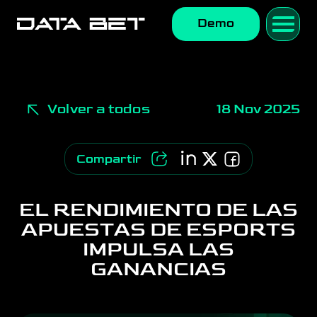
Demo
Volver a todos
18 Nov 2025
Compartir
EL RENDIMIENTO DE LAS
APUESTAS DE ESPORTS
IMPULSA LAS
GANANCIAS