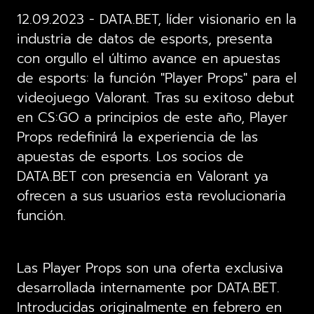
12.09.2023 - DATA.BET, líder visionario en la
industria de datos de esports, presenta
con orgullo el último avance en apuestas
de esports: la función "Player Props" para el
videojuego Valorant. Tras su exitoso debut
en CS:GO a principios de este año, Player
Props redefinirá la experiencia de las
apuestas de esports. Los socios de
DATA.BET con presencia en Valorant ya
ofrecen a sus usuarios esta revolucionaria
función.
Las Player Props son una oferta exclusiva
desarrollada internamente por DATA.BET.
Introducidas originalmente en febrero en