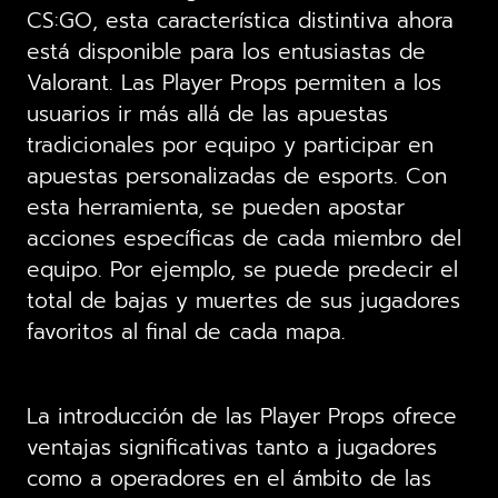
CS:GO, esta característica distintiva ahora
está disponible para los entusiastas de
Valorant. Las Player Props permiten a los
usuarios ir más allá de las apuestas
tradicionales por equipo y participar en
apuestas personalizadas de esports. Con
esta herramienta, se pueden apostar
acciones específicas de cada miembro del
equipo. Por ejemplo, se puede predecir el
total de bajas y muertes de sus jugadores
favoritos al final de cada mapa.
La introducción de las Player Props ofrece
ventajas significativas tanto a jugadores
como a operadores en el ámbito de las