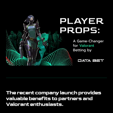
The recent company launch provides
valuable benefits to partners and
Valorant enthusiasts.