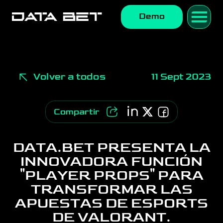
Demo
Volver a todos
11 Sept 2023
Compartir
DATA.BET PRESENTA LA
INNOVADORA FUNCIÓN
"PLAYER PROPS" PARA
TRANSFORMAR LAS
APUESTAS DE ESPORTS
DE VALORANT.