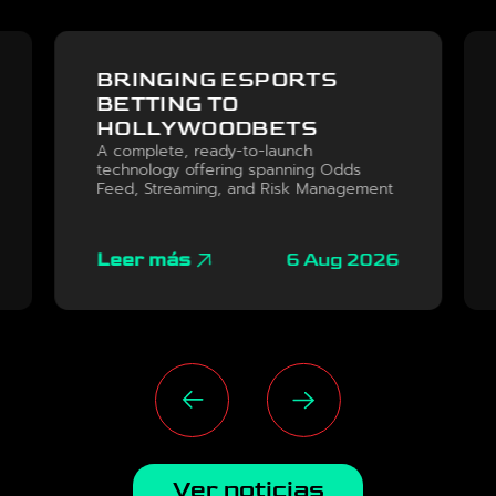
BRINGING ESPORTS
BETTING TO
HOLLYWOODBETS
A complete, ready-to-launch
technology offering spanning Odds
Feed, Streaming, and Risk Management
Leer más
6 Aug 2026
Ver noticias