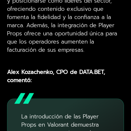
y posicionarse como líderes del sector,
ofreciendo contenido exclusivo que
fomenta la fidelidad y la confianza a la
marca. Además, la integración de Player
Props ofrece una oportunidad única para
que los operadores aumenten la
facturación de sus empresas.
Alex Kozachenko, CPO de DATA.BET,
comentó:
La introducción de las Player
Props en Valorant demuestra