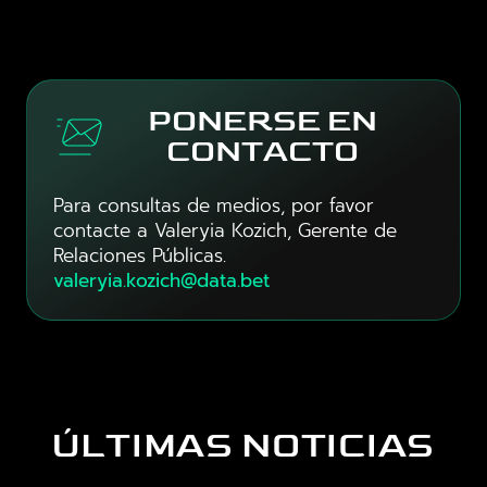
PONERSE EN
CONTACTO
Para consultas de medios, por favor
contacte a Valeryia Kozich, Gerente de
Relaciones Públicas.
valeryia.kozich@data.bet
ÚLTIMAS NOTICIAS