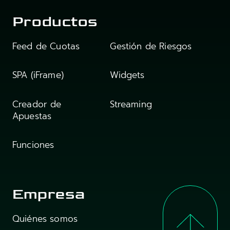
Productos
Feed de Cuotas
Gestión de Riesgos
SPA (iFrame)
Widgets
Creador de
Streaming
Apuestas
Funciones
Empresa
Quiénes somos