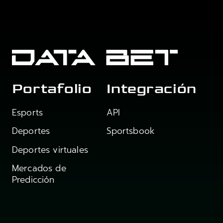
Portafolio
Integración
Esports
API
Deportes
Sportsbook
Deportes virtuales
Mercados de
Predicción