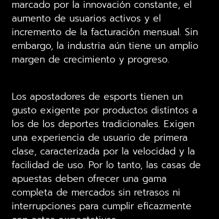
marcado por la innovación constante, el
aumento de usuarios activos y el
incremento de la facturación mensual. Sin
embargo, la industria aún tiene un amplio
margen de crecimiento y progreso.
Los apostadores de esports tienen un
gusto exigente por productos distintos a
los de los deportes tradicionales. Exigen
una experiencia de usuario de primera
clase, caracterizada por la velocidad y la
facilidad de uso. Por lo tanto, las casas de
apuestas deben ofrecer una gama
completa de mercados sin retrasos ni
interrupciones para cumplir eficazmente