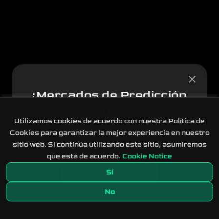
¡Mercados de Predicción
ya en vivo!
Utilizamos cookies de acuerdo con nuestra Política de
Eventos del mundo real a través de ocho
Cookies para garantizar la mejor experiencia en nuestro
categorías
sitio web. Si continúa utilizando este sitio, asumiremos
que está de acuerdo.
Cookie Notice
Descubre más
Sí
No