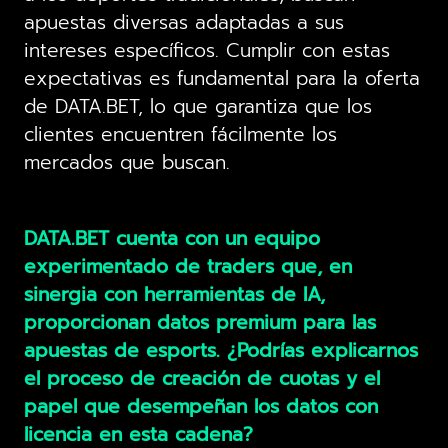
apuestas diversas adaptadas a sus
intereses específicos. Cumplir con estas
expectativas es fundamental para la oferta
de DATA.BET, lo que garantiza que los
clientes encuentren fácilmente los
mercados que buscan.
DATA.BET cuenta con un equipo
experimentado de traders que, en
sinergia con herramientas de IA,
proporcionan datos premium para las
apuestas de esports. ¿Podrías explicarnos
el proceso de creación de cuotas y el
papel que desempeñan los datos con
licencia en esta cadena?