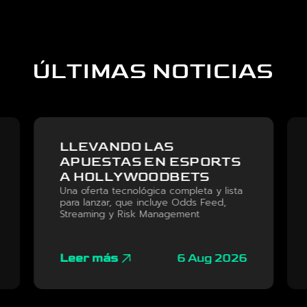
ÚLTIMAS NOTICIAS
LLEVANDO LAS
APUESTAS EN ESPORTS
A HOLLYWOODBETS
Una oferta tecnológica completa y lista
para lanzar, que incluye Odds Feed,
Streaming y Risk Management
Leer más
6 Aug 2026