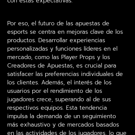
con estas expectativas.
Por eso, el futuro de las apuestas de
esports se centra en mejoras clave de los
productos. Desarrollar experiencias
personalizadas y funciones líderes en el
mercado, como las Player Props y los
Creadores de Apuestas, es crucial para
satisfacer las preferencias individuales de
los clientes. Además, el interés de los
usuarios por el rendimiento de los
jugadores crece, superando al de sus
respectivos equipos. Esta tendencia
impulsa la demanda de un seguimiento
más exhaustivo y de mercados basados ​​
en las actividades de los jugadores, lo que