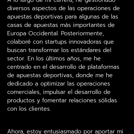
diversos aspectos de las operaciones de
apuestas deportivas para algunas de las
casas de apuestas más importantes de
Europa Occidental. Posteriormente,
colaboré con startups innovadoras que
buscan transformar los estándares del
sector. En los últimos años, me he
centrado en el desarrollo de plataformas
de apuestas deportivas, donde me he
dedicado a optimizar las operaciones
comerciales, impulsar el desarrollo de
productos y fomentar relaciones sólidas
con los clientes.
Ahora, estoy entusiasmado por aportar mi