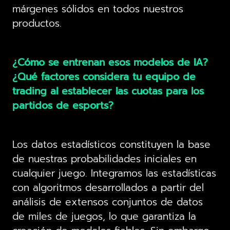
márgenes sólidos en todos nuestros
productos.
¿Cómo se entrenan esos modelos de IA?
¿Qué factores considera tu equipo de
trading al establecer las cuotas para los
partidos de esports?
Los datos estadísticos constituyen la base
de nuestras probabilidades iniciales en
cualquier juego. Integramos las estadísticas
con algoritmos desarrollados a partir del
análisis de extensos conjuntos de datos
de miles de juegos, lo que garantiza la