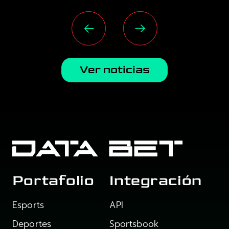
Ver noticias
Portafolio
Integración
Esports
API
Deportes
Sportsbook