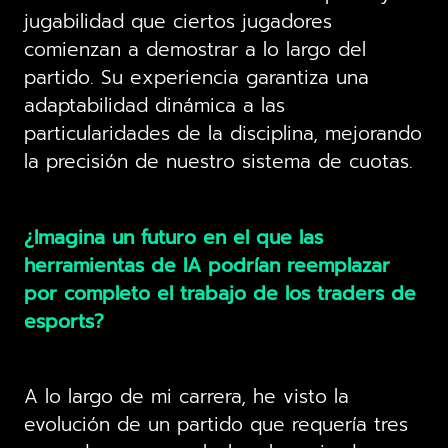
jugabilidad que ciertos jugadores
comienzan a demostrar a lo largo del
partido. Su experiencia garantiza una
adaptabilidad dinámica a las
particularidades de la disciplina, mejorando
la precisión de nuestro sistema de cuotas.
¿Imagina un futuro en el que las
herramientas de IA podrían reemplazar
por completo el trabajo de los traders de
esports?
A lo largo de mi carrera, he visto la
evolución de un partido que requería tres