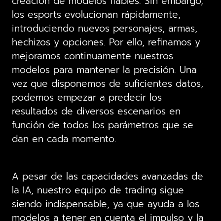
creación de modelos fiables. Sin embargo,
los esports evolucionan rápidamente,
introduciendo nuevos personajes, armas,
hechizos y opciones. Por ello, refinamos y
mejoramos continuamente nuestros
modelos para mantener la precisión. Una
vez que disponemos de suficientes datos,
podemos empezar a predecir los
resultados de diversos escenarios en
función de todos los parámetros que se
dan en cada momento.
A pesar de las capacidades avanzadas de
la IA, nuestro equipo de trading sigue
siendo indispensable, ya que ayuda a los
modelos a tener en cuenta el impulso y la