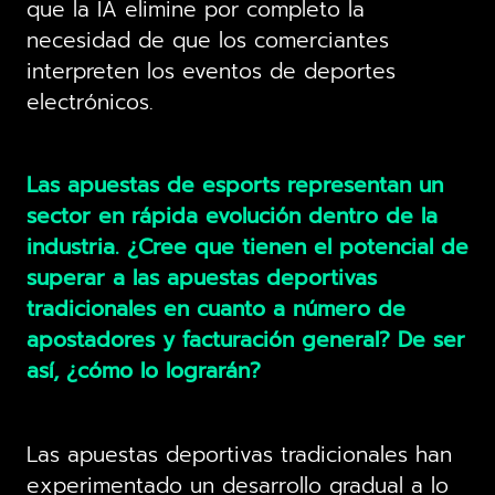
que la IA elimine por completo la
necesidad de que los comerciantes
interpreten los eventos de deportes
electrónicos.
Las apuestas de esports representan un
sector en rápida evolución dentro de la
industria. ¿Cree que tienen el potencial de
superar a las apuestas deportivas
tradicionales en cuanto a número de
apostadores y facturación general? De ser
así, ¿cómo lo lograrán?
Las apuestas deportivas tradicionales han
experimentado un desarrollo gradual a lo