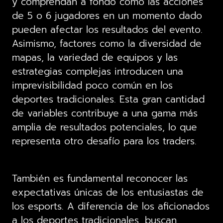
y comprendan a fondo cómo las acciones
de 5 o 6 jugadores en un momento dado
pueden afectar los resultados del evento.
Asimismo, factores como la diversidad de
mapas, la variedad de equipos y las
estrategias complejas introducen una
imprevisibilidad poco común en los
deportes tradicionales. Esta gran cantidad
de variables contribuye a una gama más
amplia de resultados potenciales, lo que
representa otro desafío para los traders.
También es fundamental reconocer las
expectativas únicas de los entusiastas de
los esports. A diferencia de los aficionados
a los deportes tradicionales, buscan