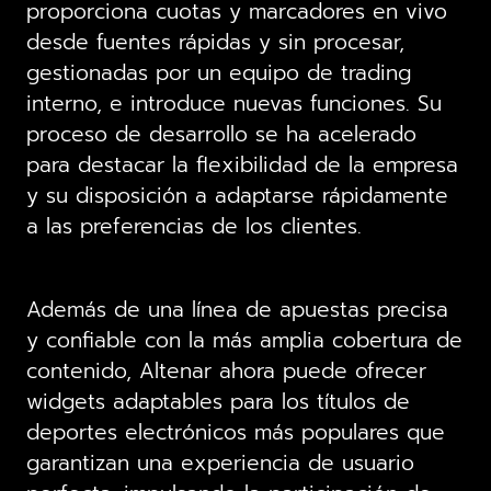
proporciona cuotas y marcadores en vivo
desde fuentes rápidas y sin procesar,
gestionadas por un equipo de trading
interno, e introduce nuevas funciones. Su
proceso de desarrollo se ha acelerado
para destacar la flexibilidad de la empresa
y su disposición a adaptarse rápidamente
a las preferencias de los clientes.
Además de una línea de apuestas precisa
y confiable con la más amplia cobertura de
contenido, Altenar ahora puede ofrecer
widgets adaptables para los títulos de
deportes electrónicos más populares que
garantizan una experiencia de usuario