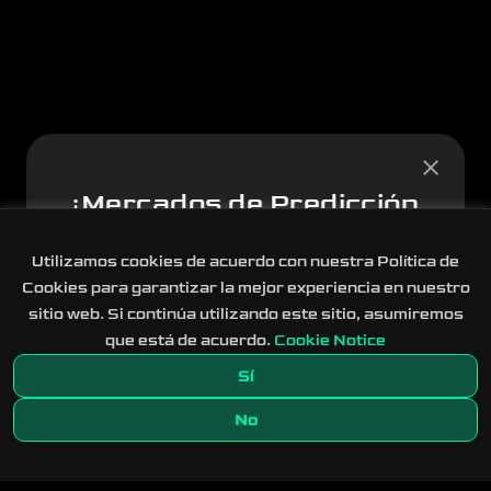
¡Mercados de Predicción
ya en vivo!
Utilizamos cookies de acuerdo con nuestra Política de
Eventos del mundo real a través de ocho
Cookies para garantizar la mejor experiencia en nuestro
categorías
sitio web. Si continúa utilizando este sitio, asumiremos
que está de acuerdo.
Cookie Notice
Descubre más
Sí
No