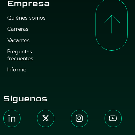
Empresa
Quiénes somos
Carreras
Vacantes
Preguntas
frecuentes
Informe
Síguenos