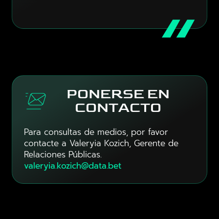
PONERSE EN
CONTACTO
Para consultas de medios, por favor
contacte a Valeryia Kozich, Gerente de
Relaciones Públicas.
valeryia.kozich@data.bet