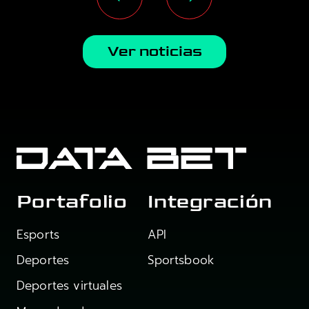
Ver noticias
Portafolio
Integración
Esports
API
Deportes
Sportsbook
Deportes virtuales