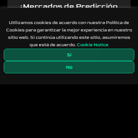
¡Mercados de Predicción
ya en vivo!
Utilizamos cookies de acuerdo con nuestra Política de
Eventos del mundo real a través de ocho
Cookies para garantizar la mejor experiencia en nuestro
categorías
sitio web. Si continúa utilizando este sitio, asumiremos
que está de acuerdo.
Cookie Notice
Descubre más
Sí
No