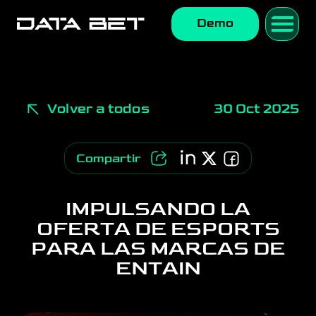
Demo
Volver a todos
30 Oct 2025
Compartir
IMPULSANDO LA
OFERTA DE ESPORTS
PARA LAS MARCAS DE
ENTAIN