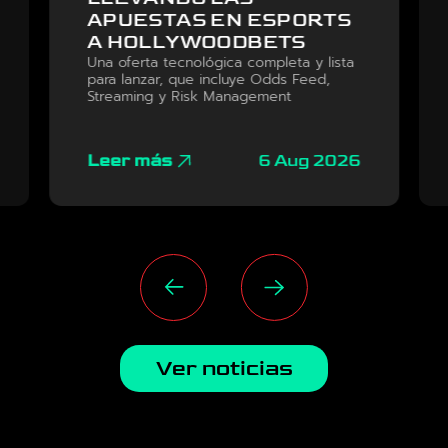
APUESTAS EN ESPORTS
A HOLLYWOODBETS
Una oferta tecnológica completa y lista
para lanzar, que incluye Odds Feed,
Streaming y Risk Management
Leer más
6 Aug 2026
Ver noticias