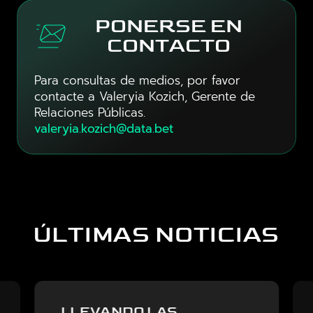
PONERSE EN
CONTACTO
Para consultas de medios, por favor
contacte a Valeryia Kozich, Gerente de
Relaciones Públicas.
valeryia.kozich@data.bet
ÚLTIMAS NOTICIAS
LLEVANDO LAS