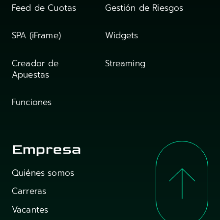
Feed de Cuotas
Gestión de Riesgos
SPA (iFrame)
Widgets
Creador de
Streaming
Apuestas
Funciones
Empresa
Quiénes somos
Carreras
Vacantes