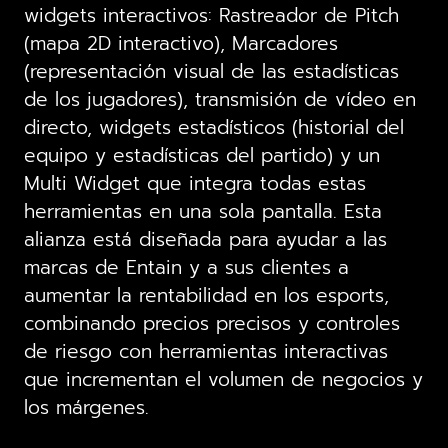
widgets interactivos: Rastreador de Pitch
(mapa 2D interactivo), Marcadores
(representación visual de las estadísticas
de los jugadores), transmisión de vídeo en
directo, widgets estadísticos (historial del
equipo y estadísticas del partido) y un
Multi Widget que integra todas estas
herramientas en una sola pantalla. Esta
alianza está diseñada para ayudar a las
marcas de Entain y a sus clientes a
aumentar la rentabilidad en los esports,
combinando precios precisos y controles
de riesgo con herramientas interactivas
que incrementan el volumen de negocios y
los márgenes.