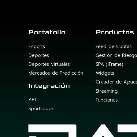
Portafolio
Productos
Esports
Feed de Cuotas
Deportes
Gestión de Riesgo
Deportes virtuales
SPA (iFrame)
Mercados de Predicción
Widgets
Creador de Apues
Integración
Streaming
API
Funciones
Sportsbook