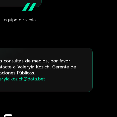
el equipo de ventas
a consultas de medios, por favor
tacte a Valeryia Kozich, Gerente de
aciones Públicas.
eryia.kozich@data.bet