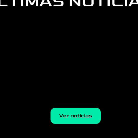
LTIMAS NOTICI
EVANDO LAS APUESTAS EN ESPORT
OLLYWOODBETS
oferta tecnológica completa y lista para lanzar, que incluye 
, Streaming y Risk Management
r más
6 Aug 
Ver noticias