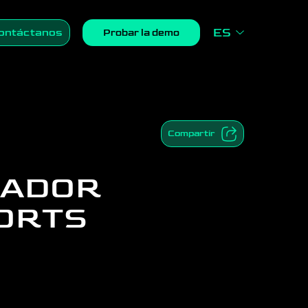
ES
ontáctanos
Probar la demo
Compartir
EADOR
ORTS