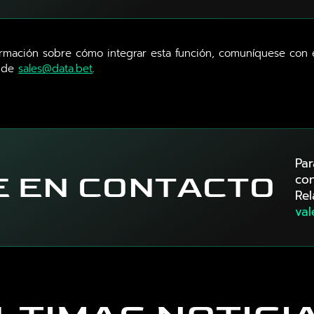
ormación sobre cómo integrar esta función, comuníquese con 
s de
sales@data.bet
.
Par
 EN CONTACTO
con
Rel
val