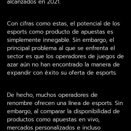
alcanzados en 2021.
Con cifras como estas, el potencial de los
esports como producto de apuestas es
simplemente innegable. Sin embargo, el
principal problema al que se enfrenta el
sector es que los operadores de juegos de
azar aún no han encontrado la manera de
expandir con éxito su oferta de esports.
De hecho, muchos operadores de
renombre ofrecen una línea de esports. Sin
embargo, al comparar la disponibilidad de
productos como apuestas en vivo,
mercados personalizados e incluso