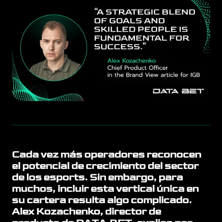
Cada vez más operadores reconocen
el potencial de crecimiento del sector
de los esports. Sin embargo, para
muchos, incluir esta vertical única en
su cartera resulta algo complicado.
Alex Kozachenko, director de