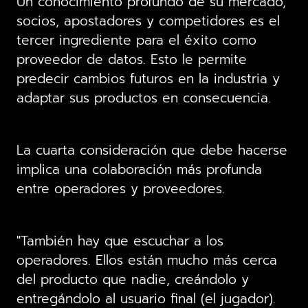
Un conocimiento profundo de su mercado,
socios, apostadores y competidores es el
tercer ingrediente para el éxito como
proveedor de datos. Esto le permite
predecir cambios futuros en la industria y
adaptar sus productos en consecuencia.
La cuarta consideración que debe hacerse
implica una colaboración más profunda
entre operadores y proveedores.
"También hay que escuchar a los
operadores. Ellos están mucho más cerca
del producto que nadie, creándolo y
entregándolo al usuario final (el jugador).