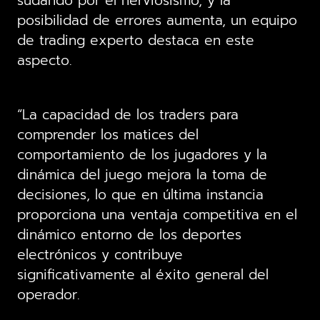
sudando por el nerviosismo, y la
posibilidad de errores aumenta, un equipo
de trading experto destaca en este
aspecto.
“La capacidad de los traders para
comprender los matices del
comportamiento de los jugadores y la
dinámica del juego mejora la toma de
decisiones, lo que en última instancia
proporciona una ventaja competitiva en el
dinámico entorno de los deportes
electrónicos y contribuye
significativamente al éxito general del
operador.