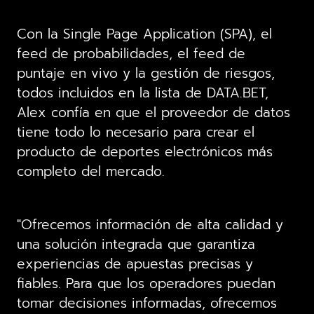
Con la Single Page Application (SPA), el
feed de probabilidades, el feed de
puntaje en vivo y la gestión de riesgos,
todos incluidos en la lista de DATA.BET,
Alex confía en que el proveedor de datos
tiene todo lo necesario para crear el
producto de deportes electrónicos más
completo del mercado.
"Ofrecemos información de alta calidad y
una solución integrada que garantiza
experiencias de apuestas precisas y
fiables. Para que los operadores puedan
tomar decisiones informadas, ofrecemos