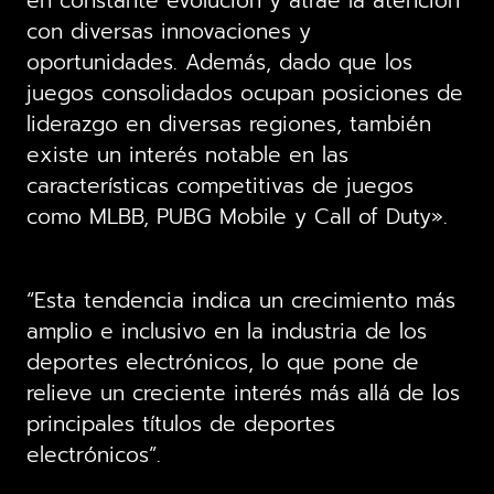
en constante evolución y atrae la atención
con diversas innovaciones y
oportunidades. Además, dado que los
juegos consolidados ocupan posiciones de
liderazgo en diversas regiones, también
existe un interés notable en las
características competitivas de juegos
como MLBB, PUBG Mobile y Call of Duty».
“Esta tendencia indica un crecimiento más
amplio e inclusivo en la industria de los
deportes electrónicos, lo que pone de
relieve un creciente interés más allá de los
principales títulos de deportes
electrónicos”.