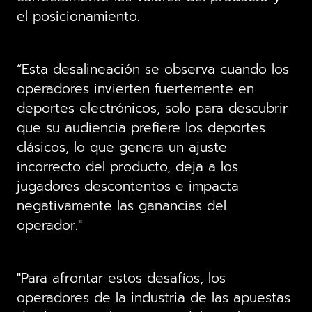
el posicionamiento.
“Esta desalineación se observa cuando los
operadores invierten fuertemente en
deportes electrónicos, solo para descubrir
que su audiencia prefiere los deportes
clásicos, lo que genera un ajuste
incorrecto del producto, deja a los
jugadores descontentos e impacta
negativamente las ganancias del
operador."
"Para afrontar estos desafíos, los
operadores de la industria de las apuestas