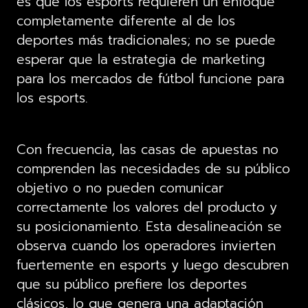
es que los esports requieren un enfoque
completamente diferente al de los
deportes más tradicionales; no se puede
esperar que la estrategia de marketing
para los mercados de fútbol funcione para
los esports.
Con frecuencia, las casas de apuestas no
comprenden las necesidades de su público
objetivo o no pueden comunicar
correctamente los valores del producto y
su posicionamiento. Esta desalineación se
observa cuando los operadores invierten
fuertemente en esports y luego descubren
que su público prefiere los deportes
clásicos, lo que genera una adaptación