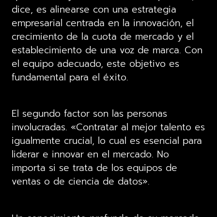
dice, es alinearse con una estrategia
empresarial centrada en la innovación, el
crecimiento de la cuota de mercado y el
establecimiento de una voz de marca. Con
el equipo adecuado, este objetivo es
fundamental para el éxito.
El segundo factor son las personas
involucradas. «Contratar al mejor talento es
igualmente crucial, lo cual es esencial para
liderar e innovar en el mercado. No
importa si se trata de los equipos de
ventas o de ciencia de datos».