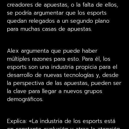
creadores de apuestas, o la falta de ellos,
se podría argumentar que los esports
quedan relegados a un segundo plano
para muchas casas de apuestas.
Alex argumenta que puede haber
múltiples razones para esto. Para él, los
esports son una industria propicia para el
desarrollo de nuevas tecnologías y, desde
la perspectiva de las apuestas, pueden ser
la clave para llegar a nuevos grupos
demográficos.
Explica: «La industria de los esports está