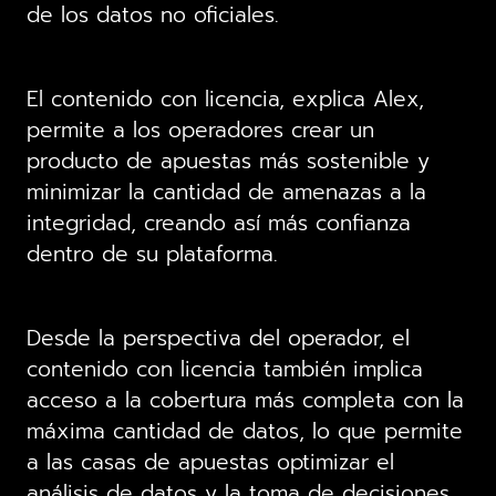
de los datos no oficiales.
El contenido con licencia, explica Alex,
permite a los operadores crear un
producto de apuestas más sostenible y
minimizar la cantidad de amenazas a la
integridad, creando así más confianza
dentro de su plataforma.
Desde la perspectiva del operador, el
contenido con licencia también implica
acceso a la cobertura más completa con la
máxima cantidad de datos, lo que permite
a las casas de apuestas optimizar el
análisis de datos y la toma de decisiones.