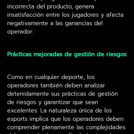
incorrecta del producto, genera
insatisfacción entre los jugadores y afecta
negativamente a las ganancias del
operador.
Prácticas mejoradas de gestión de riesgos
Como en cualquier deporte, los
operadores también deben analizar
detenidamente sus prácticas de gestión
de riesgos y garantizar que sean
excelentes. La naturaleza única de los
esports implica que los operadores deben
comprender plenamente las complejidades