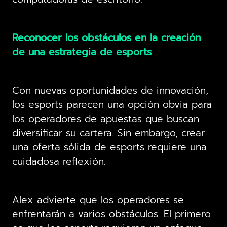
Reconocer los obstáculos en la creación
de una estrategia de esports
Con nuevas oportunidades de innovación,
los esports parecen una opción obvia para
los operadores de apuestas que buscan
diversificar su cartera. Sin embargo, crear
una oferta sólida de esports requiere una
cuidadosa reflexión.
Alex advierte que los operadores se
enfrentarán a varios obstáculos. El primero