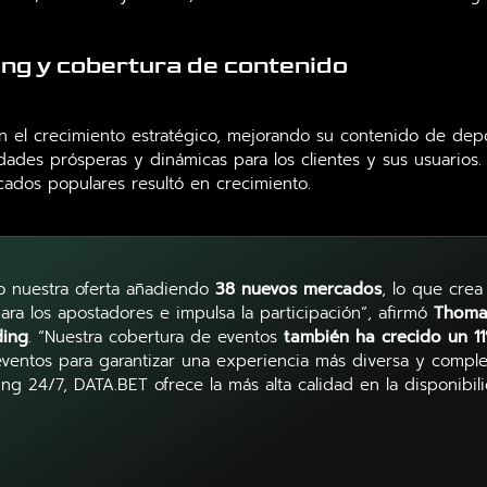
ng y cobertura de contenido
 el crecimiento estratégico, mejorando su contenido de depo
dades prósperas y dinámicas para los clientes y sus usuarios. 
ados populares resultó en crecimiento.
 nuestra oferta añadiendo
38 nuevos mercados
, lo que crea
ra los apostadores e impulsa la participación”, afirmó
Thoma
ding
. “Nuestra cobertura de eventos
también ha crecido un 1
ventos para garantizar una experiencia más diversa y comple
ng 24/7, DATA.BET ofrece la más alta calidad en la disponibil