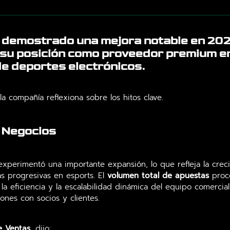
demostrado una mejora notable en 20
su posición como proveedor premium en 
e deportes electrónicos.
, la compañía reflexiona sobre los hitos clave.
 Negocios
experimentó una importante expansión, lo que refleja la cre
s progresivas en esports. El
volumen total de apuestas
proce
la eficiencia y la escalabilidad dinámica del equipo comercia
ones con socios y clientes.
e Ventas
, dijo: