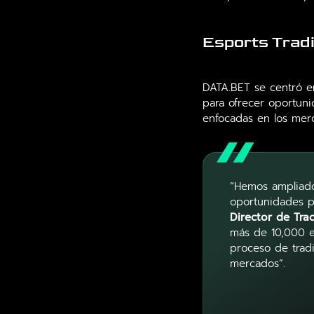
Esports Tradi
DATA.BET se centró en
para ofrecer oportuni
enfocadas en los merc
“Hemos ampliado
oportunidades pa
Director de Tra
más de 10,000 e
proceso de tradi
mercados”.