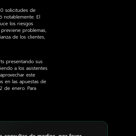
0 solicitudes de
yó notablemente. El
uce los riesgos
o previene problemas,
anza de los clientes,
rts presentando sus
iendo a los asistentes
 aprovechar este
os en las apuestas de
22 de enero. Para