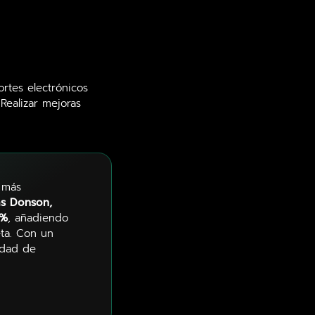
rtes electrónicos
Realizar mejoras
 más
s Donson,
1%
, añadiendo
ta. Con un
idad de