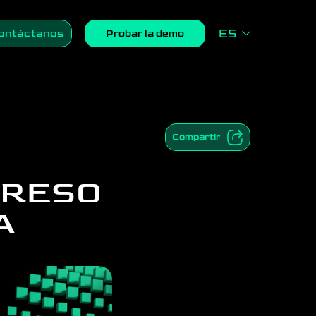
ES
ontáctanos
Probar la demo
Compartir
GRESO
A